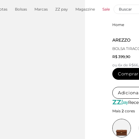
otas
Bolsas
Marcas
ZZ pay
Magazzine
Sale
Home
AREZZO
BOLSA TIRAC
R$ 399,90
ou 6x de R$66
Comprar
Adiciona
Rece
Mais
2
cores