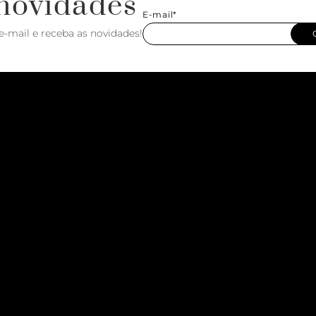
novidades
E-mail*
e-mail e receba as novidades!