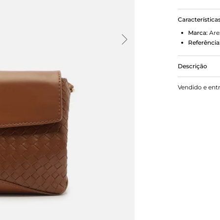
Característica
Marca:
Are
Referência
Descrição
Bolsa tirac
Vendido e ent
estruturado 
regulável e
em formato 