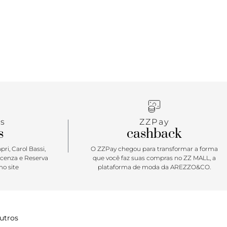
s
ZZPay
s
cashback
ri, Carol Bassi,
O ZZPay chegou para transformar a forma
icenza e Reserva
que você faz suas compras no ZZ MALL, a
o site
plataforma de moda da AREZZO&CO.
utros