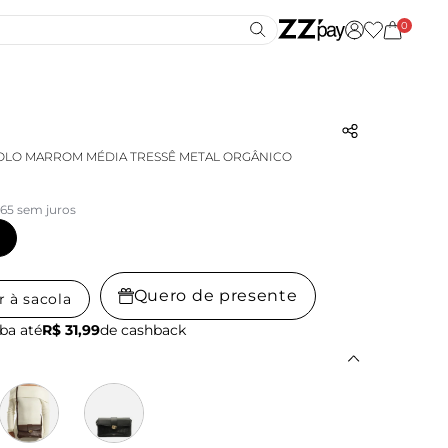
0
OLO MARROM MÉDIA TRESSÊ METAL ORGÂNICO
,65 sem juros
Quero de presente
r à sacola
ba até
R$ 31,99
de cashback