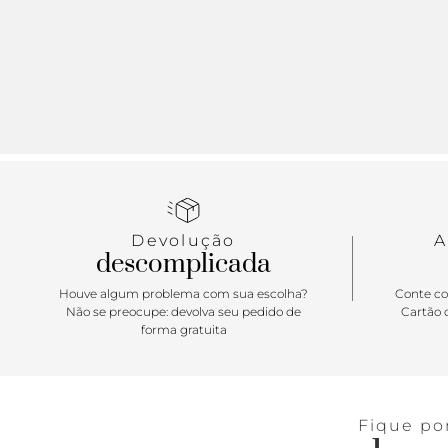
Devolução
A
descomplicada
Houve algum problema com sua escolha?
Conte co
Não se preocupe: devolva seu pedido de
Cartão d
forma gratuita
Fique po