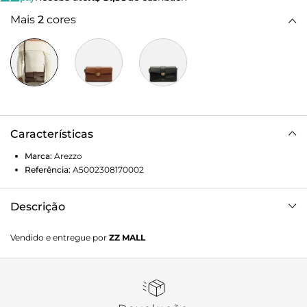
Mais
2
cores
Características
Marca:
Arezzo
Referência:
A5002308170002
Descrição
Bolsa tiracolo média marrom. O acessório tem formato
Vendido e entregue por
ZZ MALL
estruturado e acabamento em tressê nas capas. Traz alça
lateral regulável e fecho em tampo com botão de encaixe
metálico em formato orgânico.