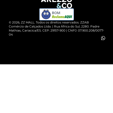
Devolução do Produto
ZZ MALL é confiável
Compre pelo WhatsApp
ZZPay
BOM
Cartão Presente
©
2026
, ZZ MALL. Todos os direitos reservados.
ZZAB
Comércio de Calçados Ltda. | Rua África do Sul, 2280. Padre
Mathias, Cariacica/ES. CEP: 29157-900 | CNPJ: 07.900.208/0077-
Vendas Corporativas
04