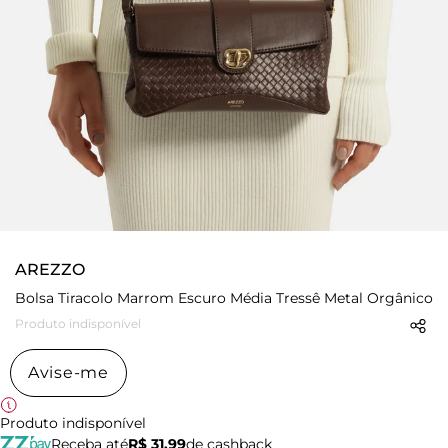
AREZZO
Bolsa Tiracolo Marrom Escuro Média Tressê Metal Orgânico
Produto indisponível
Avise-me
Produto indisponível
Receba até
R$ 31,99
de cashback