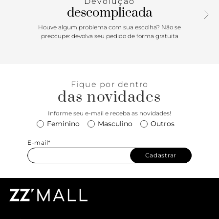
Devolução
descomplicada
Houve algum problema com sua escolha? Não se
preocupe: devolva seu pedido de forma gratuita
Fique por dentro
das novidades
Informe seu e-mail e receba as novidades!
Feminino
Masculino
Outros
E-mail*
Cadastrar