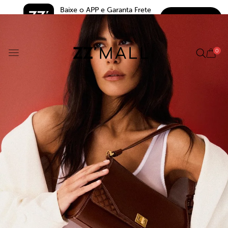
Baixe o APP e Garanta Frete 
BAIXAR
Grátis*
5.0
0