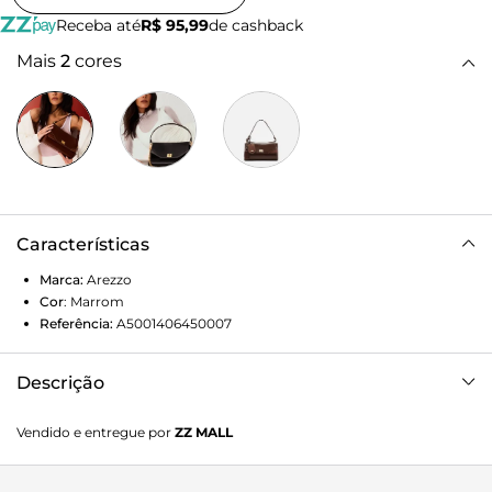
Receba até
R$ 95,99
de cashback
Mais
2
cores
Características
Marca:
Arezzo
Cor
:
Marrom
Referência:
A5001406450007
Descrição
Bolsa feminina tiracolo pequena de couro marrom. O
Vendido e entregue por
ZZ MALL
acessório tem formato estruturado, acabamento liso e
laterais arredondadas com redutores em botões. Traz alça
tiracolo em corrente metálica dourada e ombreira de couro