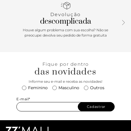
e alça curta. Fecho em tampo frontal recortado, com sub
tampo em acamurçado e matelassê, e encaixe metálico,
Devolução
além de bolso interno. Acompanha dois bag charm, um liso
descomplicada
em couro e outro acamurçado com matelassê e detalhe
em metal, presos à bolsa por tiras finas.
Houve algum problema com sua escolha? Não se
preocupe: devolva seu pedido de forma gratuita
Fique por dentro
das novidades
Informe seu e-mail e receba as novidades!
Feminino
Masculino
Outros
E-mail*
Cadastrar