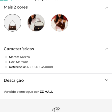
Mais
2
cores
Características
Marca:
Arezzo
Cor
:
Marrom
Referência:
A5001406450008
Descrição
Bolsa feminina tiracolo pequena de couro marrom. O
Vendido e entregue por
ZZ MALL
acessório tem formato estruturado, acabamento liso e
laterais arredondadas com redutores em botões. Traz alça
tiracolo em corrente metálica dourada e ombreira de couro
e alça curta. Fecho em tampo frontal recortado, com sub