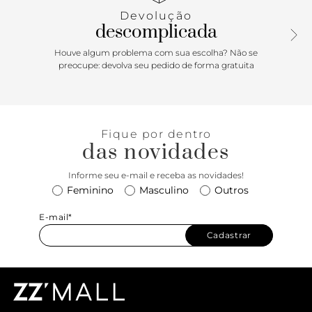
tampo em acamurçado e matelassê, e encaixe metálico,
Devolução
além de bolso interno. Acompanha dois bag charm, um liso
descomplicada
em couro e outro acamurçado com matelassê e detalhe
em metal, presos à bolsa por tiras finas.
Houve algum problema com sua escolha? Não se
preocupe: devolva seu pedido de forma gratuita
Fique por dentro
das novidades
Informe seu e-mail e receba as novidades!
Feminino
Masculino
Outros
E-mail*
Cadastrar