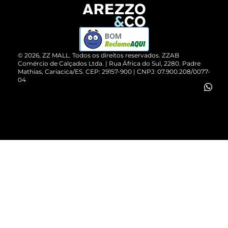
Devolução do Produto
ZZ MALL é confiável
Compre pelo WhatsApp
ZZPay
BOM
Cartão Presente
©
2026
, ZZ MALL. Todos os direitos reservados.
ZZAB
Comércio de Calçados Ltda. | Rua África do Sul, 2280. Padre
Mathias, Cariacica/ES. CEP: 29157-900 | CNPJ: 07.900.208/0077-
Vendas Corporativas
04