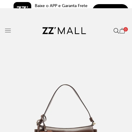
Baixe o APP e Garanta Frete 
BAIXAR
Grátis*
5.0
0