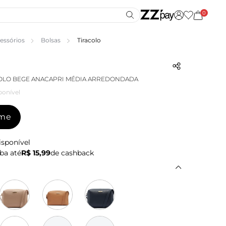
0
essórios
Bolsas
Tiracolo
COLO BEGE ANACAPRI MÉDIA ARREDONDADA
ponível
-me
isponível
ba até
R$ 15,99
de cashback