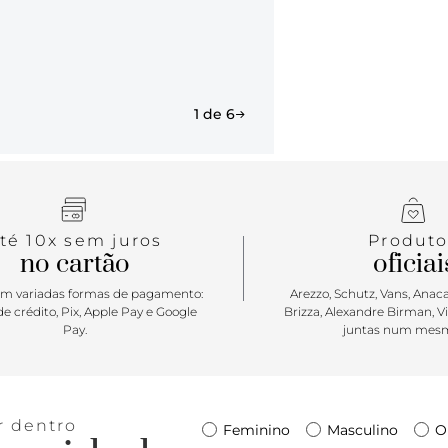
muito estilo
comporta ite
moderninho 
bolsa, você 
1 de 6
té 10x sem juros
Produto
no cartão
oficiai
m variadas formas de pagamento:
Arezzo, Schutz, Vans, Anacap
e crédito, Pix, Apple Pay e Google
Brizza, Alexandre Birman, V
Pay.
juntas num mesm
r dentro
Feminino
Masculino
O