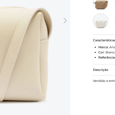
Característica
Marca:
Ana
Cor
:
Branc
Referência
Descrição
Bolsa Tirac
Vendido e ent
M possui al
metálico co
capas lisas
metálico co
superior da 
Porque Apos