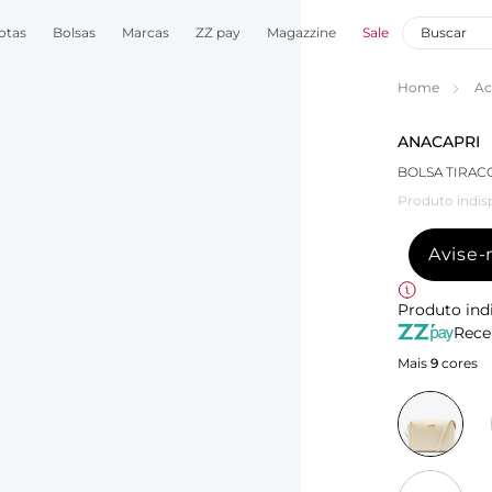
otas
Bolsas
Marcas
ZZ pay
Magazzine
Sale
Home
Ac
ANACAPRI
BOLSA TIRA
Produto indis
Avise
Produto ind
Rece
Mais
9
cores