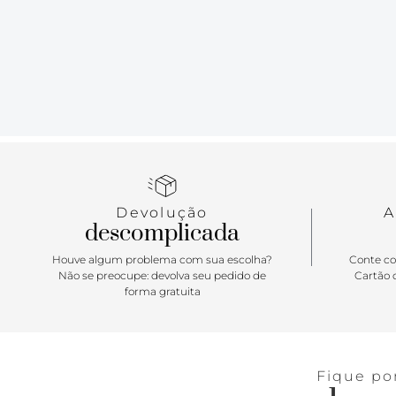
Devolução
A
descomplicada
Houve algum problema com sua escolha?
Conte co
Não se preocupe: devolva seu pedido de
Cartão d
forma gratuita
Fique po