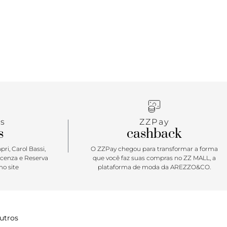
 é a bolsa tiracolo Anacapri. No tamanho M, ela
ns essenciais para encarar a correria. Com shape
arredondado e funcional para o dia a dia, com essa
está sempre pronta!
s
ZZPay
s
cashback
ri, Carol Bassi,
O ZZPay chegou para transformar a forma
icenza e Reserva
que você faz suas compras no ZZ MALL, a
o site
plataforma de moda da AREZZO&CO.
utros