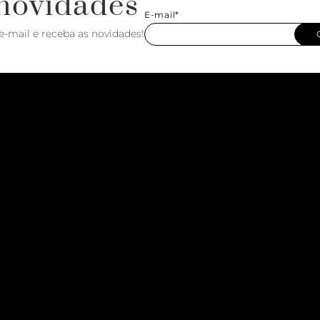
novidades
E-mail*
e-mail e receba as novidades!