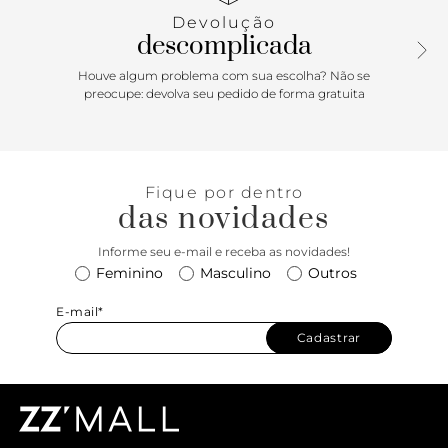
Anacapri centralizado na parte superior da capa frontal.
Devolução
descomplicada
Porque Apostar: A BFF que descomplica todas as rotinas
com muito estilo é a bolsa tiracolo Anacapri. No tamanho
Houve algum problema com sua escolha? Não se
M, ela comporta itens essenciais para encarar a correria.
preocupe: devolva seu pedido de forma gratuita
Com shape moderninho arredondado e funcional para o dia
a dia, com essa bolsa, você está sempre pronta!
Fique por dentro
das novidades
Informe seu e-mail e receba as novidades!
Feminino
Masculino
Outros
E-mail*
Cadastrar