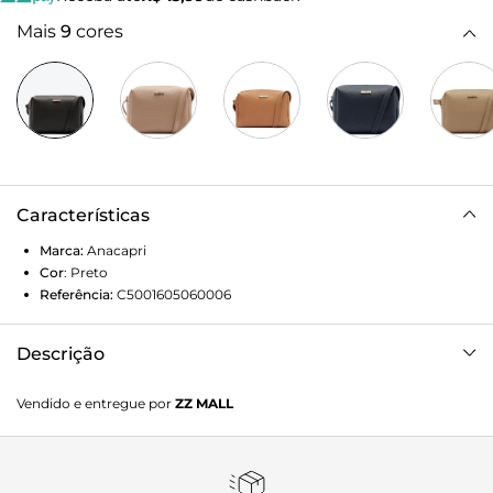
Mais
9
cores
Características
Marca:
Anacapri
Cor
:
Preto
Referência:
C5001605060006
Descrição
Bolsa Tiracolo Média Arredondada Preta. O modelo de
Vendido e entregue por
ZZ MALL
tamanho M possui alça transversal, com fechamento
superior em zíper metálico com puxador em tira. De shape
retangular, apresenta capas lisas com acabamento
arredondado e aplicação de pin metálico com assinatura