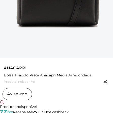
ANACAPRI
Bolsa Tiracolo Preta Anacapri Média Arredondada
Produto indisponível
Avise-me
Produto indisponível
Receba até
R$ 15,99
de cashback