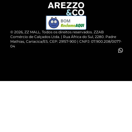
Devolução do Produto
ZZ MALL é confiável
Compre pelo WhatsApp
ZZPay
BOM
Cartão Presente
©
2026
, ZZ MALL. Todos os direitos reservados.
ZZAB
Comércio de Calçados Ltda. | Rua África do Sul, 2280. Padre
Mathias, Cariacica/ES. CEP: 29157-900 | CNPJ: 07.900.208/0077-
Vendas Corporativas
04