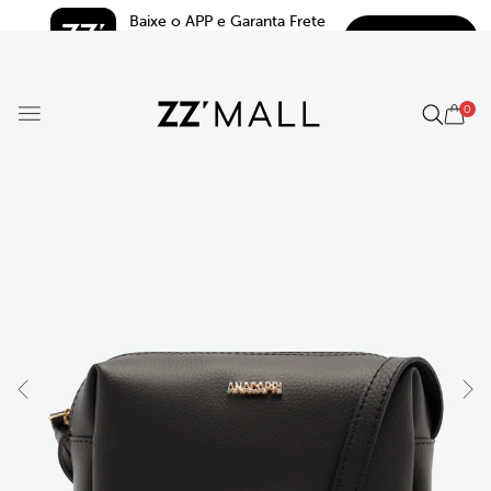
Baixe o APP e Garanta Frete 
BAIXAR
Grátis*
5.0
0