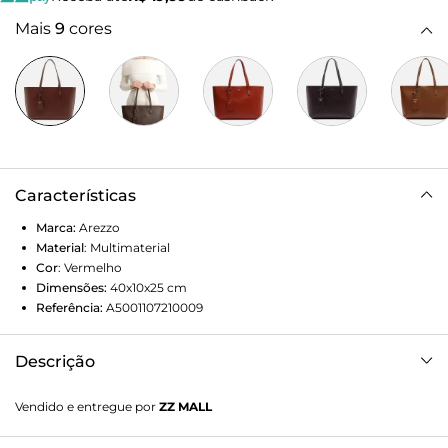
Mais
9
cores
Características
Marca:
Arezzo
Material
:
Multimaterial
Cor
:
Vermelho
Dimensões:
40x10x25
cm
Referência:
A5001107210009
Descrição
Bolsa shopping grande vinho. O acessório tem formato
Vendido e entregue por
ZZ MALL
estruturado e acabamento texturizado. Traz duas alças de
ombro, fecho superior em zíper e puxador. Acompanha bag