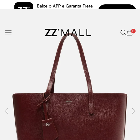
Baixe o APP e Garanta Frete 
BAIXAR
Grátis*
5.0
0