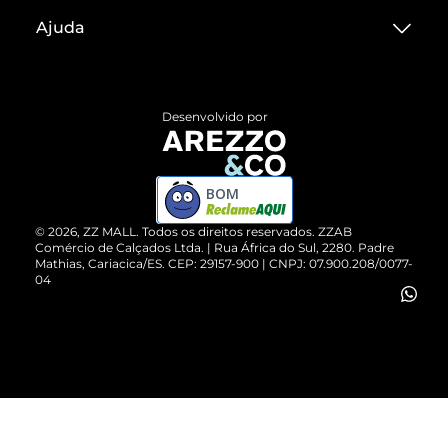
Sobre ZZ MALL
Ajuda
Termos de Uso
Central de Atendimento
Políticas de Privacidade
Entrega
ZZ Influ
Desenvolvido por
Devolução do Produto
ZZ MALL é confiável
Compre pelo WhatsApp
ZZPay
BOM
Cartão Presente
©
2026
, ZZ MALL. Todos os direitos reservados.
ZZAB
Comércio de Calçados Ltda. | Rua África do Sul, 2280. Padre
Mathias, Cariacica/ES. CEP: 29157-900 | CNPJ: 07.900.208/0077-
Vendas Corporativas
04