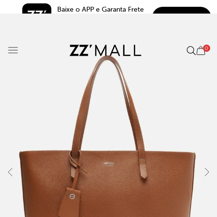
Baixe o APP e Garanta Frete 
BAIXAR
Grátis*
5.0
0