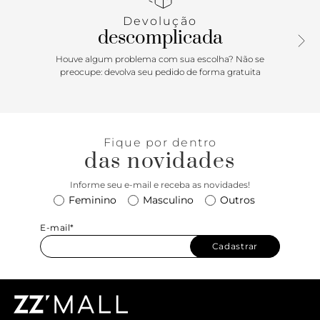
Devolução
descomplicada
Houve algum problema com sua escolha? Não se
preocupe: devolva seu pedido de forma gratuita
Fique por dentro
das novidades
Informe seu e-mail e receba as novidades!
Feminino
Masculino
Outros
E-mail*
Cadastrar