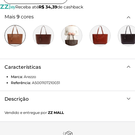
Receba até
R$ 34,39
de cashback
Mais
9
cores
Características
Marca:
Arezzo
Referência:
A5001107210031
Descrição
Bolsa shopping grande marrom. O acessório tem formato
Vendido e entregue por
ZZ MALL
estruturado e acabamento texturizado. Traz duas alças de
ombro, fecho superior em zíper e puxador. Acompanha bag
charm removível com ID da marca, preso à alça por tira.