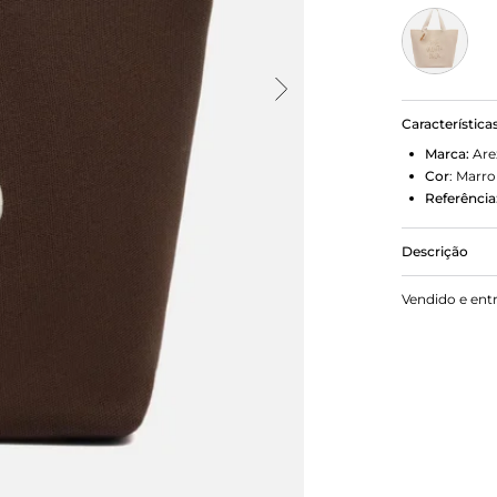
Característica
Marca:
Are
Cor
:
Marr
Referência
Descrição
Bolsa shop
Vendido e ent
amplo e male
Gelato, Bac
de picolé ex