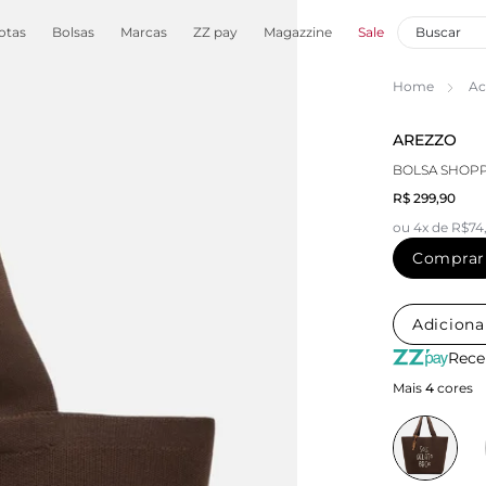
otas
Bolsas
Marcas
ZZ pay
Magazzine
Sale
Home
Ac
AREZZO
BOLSA SHOPP
R$ 299,90
ou 4x de R$74
Comprar
Adiciona
Rece
Mais
4
cores