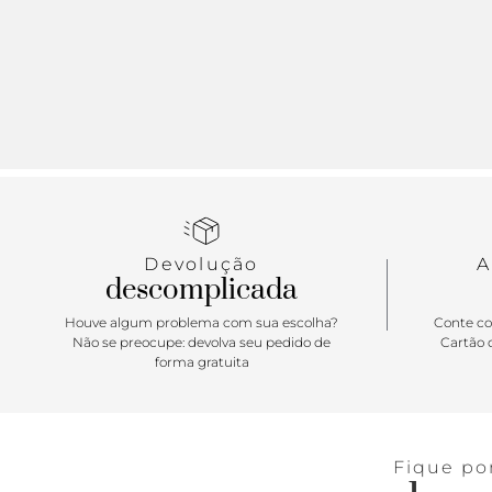
Devolução
A
descomplicada
Houve algum problema com sua escolha?
Conte co
Não se preocupe: devolva seu pedido de
Cartão d
forma gratuita
Fique po