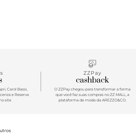
s
ZZPay
s
cashback
ri, Carol Bassi,
O ZZPay chegou para transformar a forma
icenza e Reserva
que você faz suas compras no ZZ MALL, a
o site
plataforma de moda da AREZZO&CO.
utros