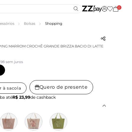
0
essórios
Bolsas
Shopping
ING MARROM CROCHÊ GRANDE BRIZZA BACIO DI LATTE
,98 sem juros
Quero de presente
r à sacola
ba até
R$ 23,99
de cashback