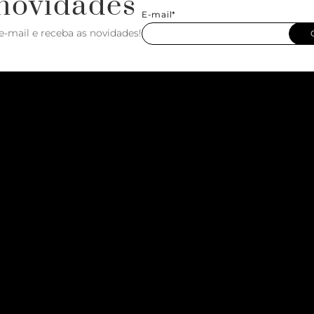
novidades
E-mail*
e-mail e receba as novidades!