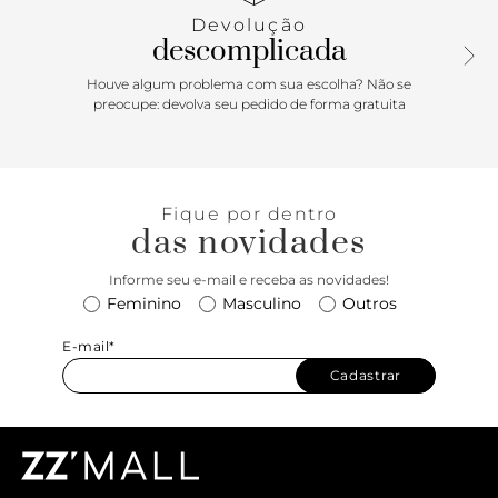
Devolução
descomplicada
Houve algum problema com sua escolha? Não se
preocupe: devolva seu pedido de forma gratuita
Fique por dentro
das novidades
Informe seu e-mail e receba as novidades!
Feminino
Masculino
Outros
E-mail*
Cadastrar