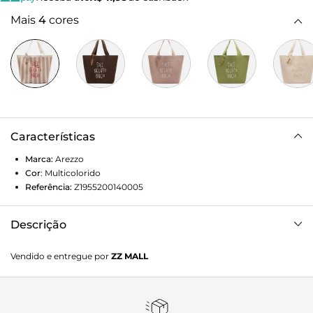
Mais
4
cores
Características
Marca:
Arezzo
Cor
:
Multicolorido
Referência:
Z1955200140005
Descrição
Bolsa shopping grande em crochê listrada branca e
Vendido e entregue por
ZZ MALL
marrom. Com formato amplo e maleável, traz alças de
ombro largas e inscrição “Sole, Gelato, Bacio” bordada na
parte frontal. Acompanha bag charm de picolé exclusivo da
collab Brizza + Bacio Di Latte.