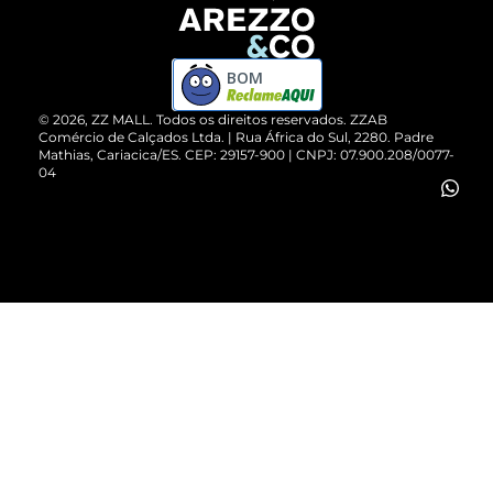
Devolução do Produto
ZZ MALL é confiável
Compre pelo WhatsApp
ZZPay
BOM
Cartão Presente
©
2026
, ZZ MALL. Todos os direitos reservados.
ZZAB
Comércio de Calçados Ltda. | Rua África do Sul, 2280. Padre
Mathias, Cariacica/ES. CEP: 29157-900 | CNPJ: 07.900.208/0077-
Vendas Corporativas
04