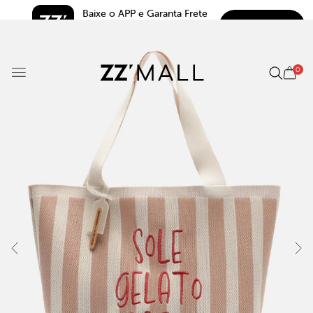
Baixe o APP e Garanta Frete 
BAIXAR
Grátis*
5.0
0