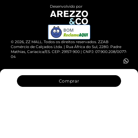
Entrega
ZZ Influ
Desenvolvido por
Devolução do Produto
ZZ MALL é confiável
Compre pelo WhatsApp
ZZPay
BOM
Cartão Presente
©
2026
, ZZ MALL. Todos os direitos reservados.
ZZAB
Comércio de Calçados Ltda. | Rua África do Sul, 2280. Padre
Mathias, Cariacica/ES. CEP: 29157-900 | CNPJ: 07.900.208/0077-
Vendas Corporativas
04
Comprar