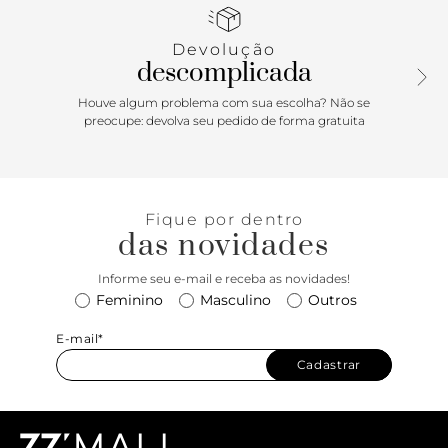
fecho superior em zíper e puxador. Com inscrição metálica
em alto-relevo Anacapri na base da capa. Porque Apostar:
Devolução
Está procurando uma bag pra carregar tudo o que você
descomplicada
precisa por aí? Essa bolsa shopping é a melhor escolha!
Com muito espaço interno e design minimalista, acomoda
Houve algum problema com sua escolha? Não se
seus pertences e ainda combina com os mais diversos
preocupe: devolva seu pedido de forma gratuita
looks. O acessório que faltava pra descomplicar sua rotina!
Fique por dentro
das novidades
Informe seu e-mail e receba as novidades!
Feminino
Masculino
Outros
E-mail*
Cadastrar