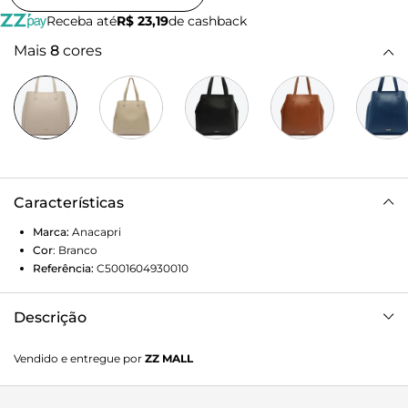
Receba até
R$ 23,19
de cashback
Mais
8
cores
Características
Marca:
Anacapri
Cor
:
Branco
Referência:
C5001604930010
Descrição
Bolsa shopping grande na cor branca. O modelo de
Vendido e entregue por
ZZ MALL
material similar ao couro tem formato estruturado e
acabamento liso. Possui extensores nas laterais e botões
para ajuste. Traz duas alças de ombro costuradas nas capas,