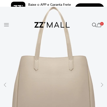
Baixe o APP e Garanta Frete 
BAIXAR
Grátis*
5.0
0