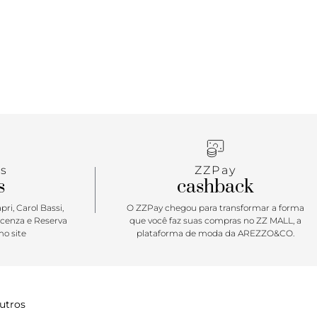
hor amiga para todas as horas! Ela conta com
obra para carregar além do indispensável e
o dia a dia. A bolsa shopping minimal tem um quê
derosa e imponente é ela! Com garantia de estilo e
e, tem o shape perfeito para acompanhar a rotina
, o happy hour e o passeio do finde. Combine com
mules, mocassins e tênis para uma proposta casual
iosa.
s
ZZPay
s
cashback
ri, Carol Bassi,
O ZZPay chegou para transformar a forma
icenza e Reserva
que você faz suas compras no ZZ MALL, a
o site
plataforma de moda da AREZZO&CO.
utros