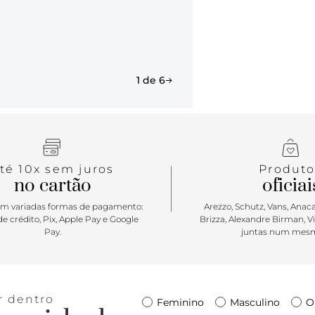
ser sua mel
espaço de s
essencial d
de bossa, po
versatilidad
1 de 6
de trabalho
sapatilhas, 
e despretens
té 10x sem juros
Produto
no cartão
oficiai
m variadas formas de pagamento:
Arezzo, Schutz, Vans, Anacap
e crédito, Pix, Apple Pay e Google
Brizza, Alexandre Birman, V
Pay.
juntas num mesm
r dentro
Feminino
Masculino
O