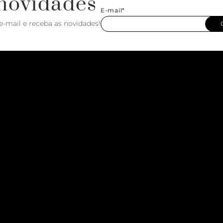
novidades
E-mail*
e-mail e receba as novidades!