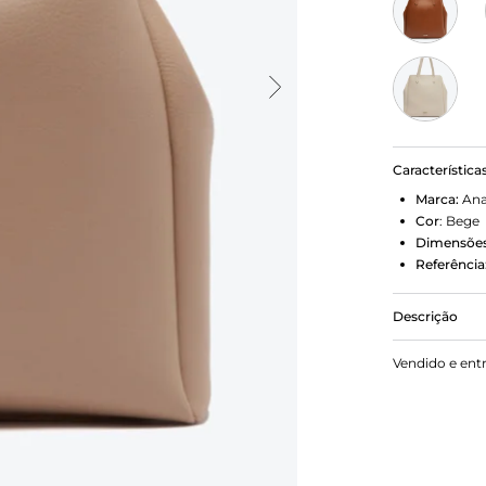
Característica
Marca:
Ana
Cor
:
Bege
Dimensões
Referência
Descrição
Bolsa shopp
Vendido e ent
cor bege. O
alças de mã
superior em 
aplicação d
parte inferi
Minimalista