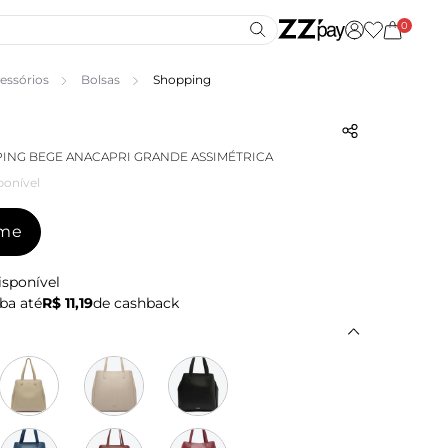
0
essórios
Bolsas
Shopping
ING BEGE ANACAPRI GRANDE ASSIMÉTRICA
ponível
-me
isponível
ba até
R$ 11,19
de cashback