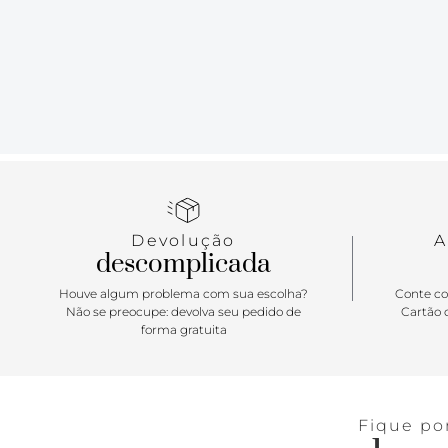
Devolução
A
descomplicada
Houve algum problema com sua escolha?
Conte co
Não se preocupe: devolva seu pedido de
Cartão d
forma gratuita
Fique po