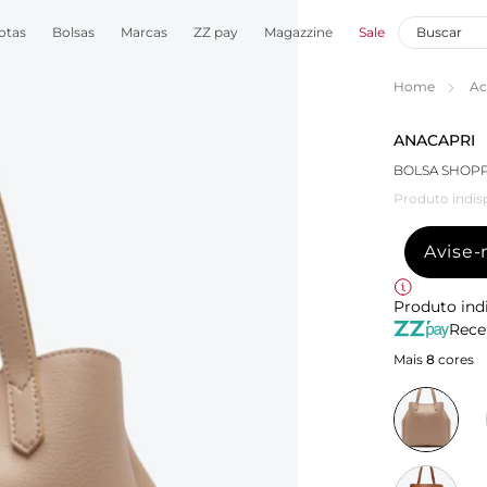
otas
Bolsas
Marcas
ZZ pay
Magazzine
Sale
Home
Ac
ANACAPRI
BOLSA SHOPP
Produto indis
Avise
Produto ind
Rece
Mais
8
cores