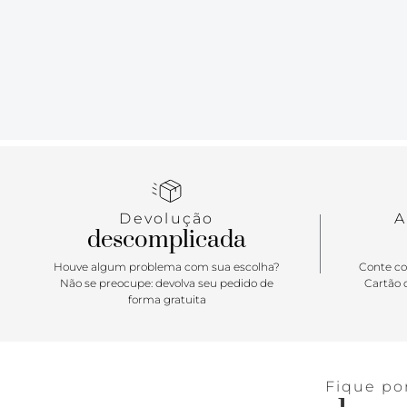
Devolução
A
descomplicada
Houve algum problema com sua escolha?
Conte co
Não se preocupe: devolva seu pedido de
Cartão d
forma gratuita
Fique po