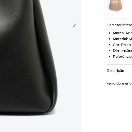
Característica
Marca:
Ana
Material
:
M
Cor
:
Preto
Dimensões
Referência
Descrição
Bolsa shopp
Vendido e ent
preta. No t
outono com 
ótimo caime
interna, ap
metálica com
assinatura A
de ombro lo