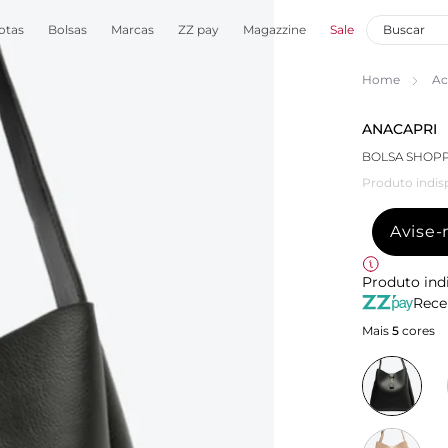
otas
Bolsas
Marcas
ZZ pay
Magazzine
Sale
Home
Ac
ANACAPRI
BOLSA SHOPP
Produto indis
Avise
Produto ind
Rece
Mais
5
cores