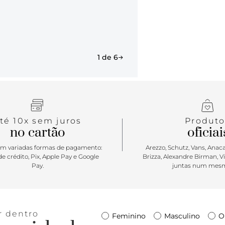
Porque Apost
ta para com
no shape G 
com estilo. 
amigas e pe
1 de 6
té 10x sem juros
Produto
no cartão
oficiai
m variadas formas de pagamento:
Arezzo, Schutz, Vans, Anacap
e crédito, Pix, Apple Pay e Google
Brizza, Alexandre Birman, V
Pay.
juntas num mesm
r dentro
Feminino
Masculino
O