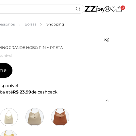
0
essórios
Bolsas
Shopping
ING GRANDE HOBO PIN A PRETA
ponível
-me
isponível
ba até
R$ 23,99
de cashback