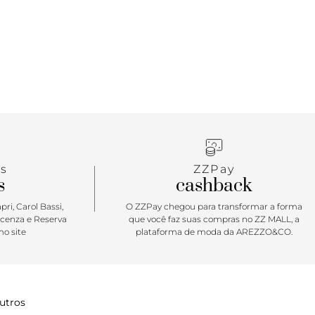
ar: A bolsa shopping estilo hobo é a aliada per-fei-
por a produção. Do elegante ao casual, o modelo
é moderninho e despojado, arrematando o visual
Versátil, ela vai do escritório ao happy com as
rmite infinitas composições. Se joga, miga o/
s
ZZPay
s
cashback
ri, Carol Bassi,
O ZZPay chegou para transformar a forma
icenza e Reserva
que você faz suas compras no ZZ MALL, a
o site
plataforma de moda da AREZZO&CO.
utros