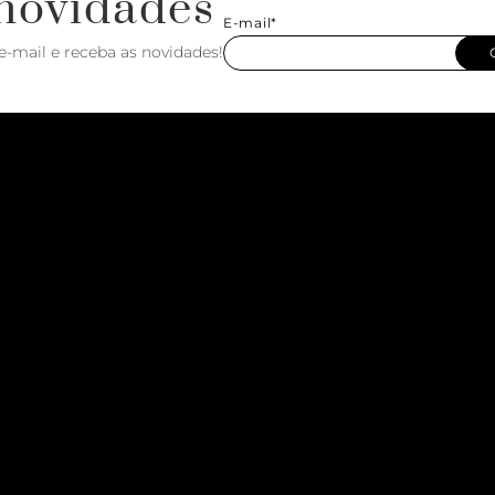
novidades
E-mail*
e-mail e receba as novidades!