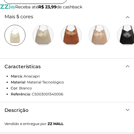
Receba até
R$ 23,99
de cashback
Mais
5
cores
Características
Marca:
Anacapri
Material
:
Material Tecnológico
Cor
:
Branco
Referência:
C5003001340006
Descrição
Bolsa shopping grande hobo com detalhe de pin em A, na
Vendido e entregue por
ZZ MALL
cor branca. No tamanho G, o modelo se renova para a
temporada de outono com material similar ao couro com