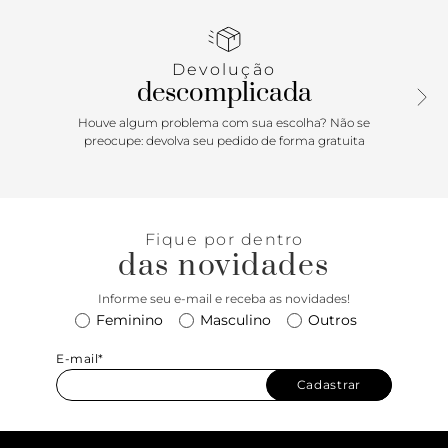
efeito texturizado e ótimo caimento. De shape estruturado
e forrada na parte interna, apresenta fechamento por botão
de ímã com lapela metálica com aplicação de pin e
Devolução
inscrição da inicial A - assinatura Anacapri - centralizada no
descomplicada
adorno exclusivo. Traz alça de ombro longa e fixa, com
regulagem afivelada. Porque Apostar: A bolsa shopping
Houve algum problema com sua escolha? Não se
estilo hobo é a aliada per-fei-ta para compor a produção.
preocupe: devolva seu pedido de forma gratuita
Do elegante ao casual, o modelo no shape G é moderninho
e despojado, arrematando o visual com estilo. Versátil, ela
vai do escritório ao happy com as amigas e permite
infinitas composições. Se joga, miga
Fique por dentro
das novidades
Informe seu e-mail e receba as novidades!
Feminino
Masculino
Outros
E-mail*
Cadastrar