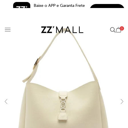
Baixe o APP e Garanta Frete 
BAIXAR
Grátis*
5.0
0