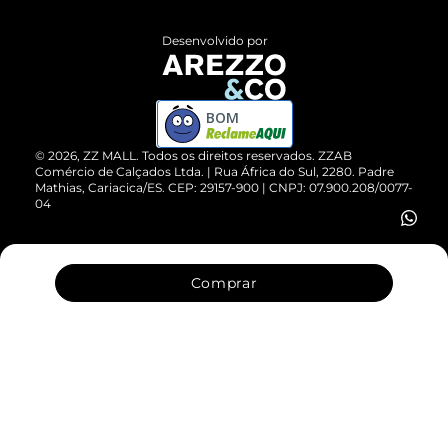
Políticas de Privacidade
Entrega
ZZ Influ
Desenvolvido por
Devolução do Produto
ZZ MALL é confiável
Compre pelo WhatsApp
ZZPay
BOM
Cartão Presente
©
2026
, ZZ MALL. Todos os direitos reservados.
ZZAB
Comércio de Calçados Ltda. | Rua África do Sul, 2280. Padre
Mathias, Cariacica/ES. CEP: 29157-900 | CNPJ: 07.900.208/0077-
Vendas Corporativas
04
Comprar