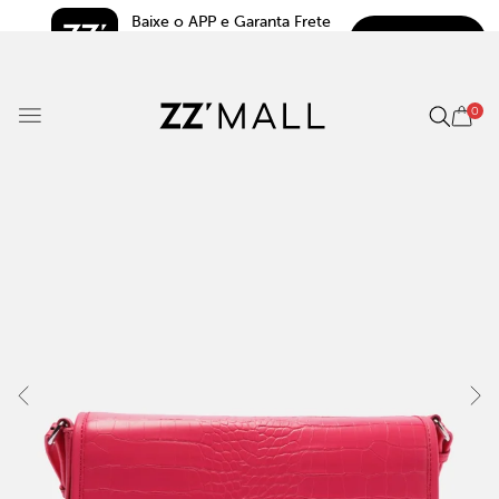
Baixe o APP e Garanta Frete 
BAIXAR
Grátis*
5.0
0