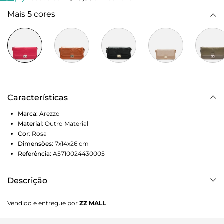
Mais
5
cores
Características
Marca:
Arezzo
Material
:
Outro Material
Cor
:
Rosa
Dimensões:
7x14x26
cm
Referência:
A5710024430005
Descrição
Bolsa Rosa Croco Média
Vendido e entregue por
ZZ MALL