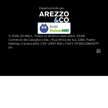
Entrega
ZZ Influ
Desenvolvido por
Devolução do Produto
ZZ MALL é confiável
Compre pelo WhatsApp
ZZPay
BOM
Cartão Presente
©
2026
, ZZ MALL. Todos os direitos reservados.
ZZAB
Comércio de Calçados Ltda. | Rua África do Sul, 2280. Padre
Mathias, Cariacica/ES. CEP: 29157-900 | CNPJ: 07.900.208/0077-
Vendas Corporativas
04