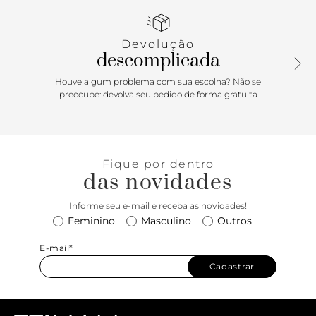
Devolução
descomplicada
Houve algum problema com sua escolha? Não se
preocupe: devolva seu pedido de forma gratuita
Fique por dentro
das novidades
Informe seu e-mail e receba as novidades!
Feminino
Masculino
Outros
E-mail*
Cadastrar