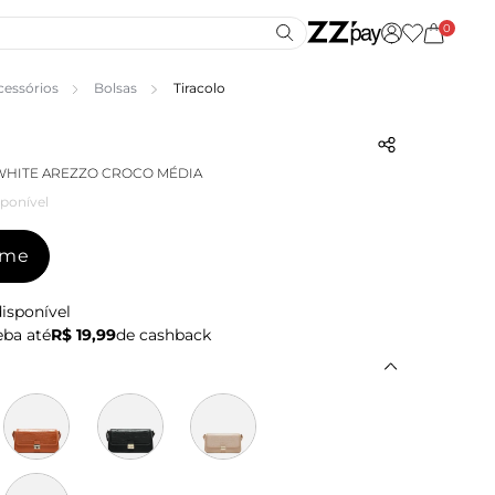
0
cessórios
Bolsas
Tiracolo
WHITE AREZZO CROCO MÉDIA
ponível
-me
isponível
ba até
R$ 19,99
de cashback