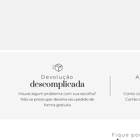
Devolução
A
descomplicada
Houve algum problema com sua escolha?
Conte co
Não se preocupe: devolva seu pedido de
Cartão d
forma gratuita
Fique po