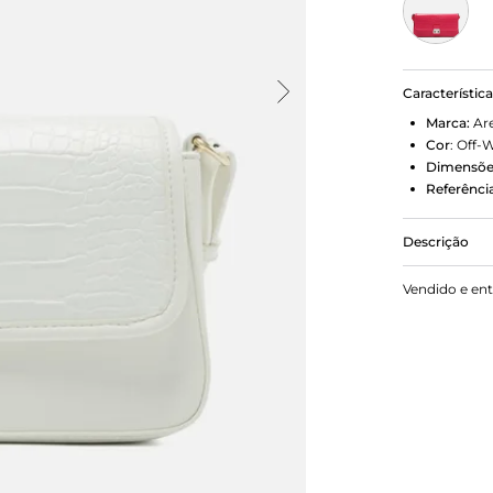
Característic
Marca:
Ar
Cor
:
Off-W
Dimensõe
Referência
Descrição
Bolsa Off-
Vendido e en