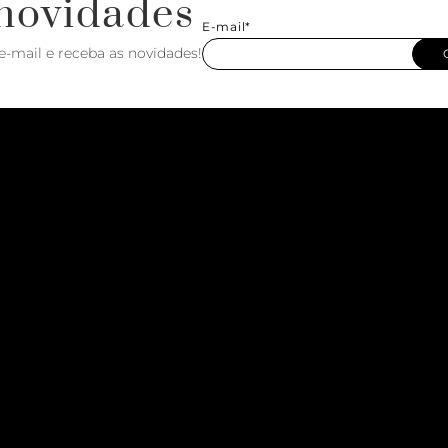
novidades
E-mail*
e-mail e receba as novidades!