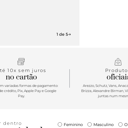
1 de 5
té 10x sem juros
Produto
no cartão
oficiai
m variadas formas de pagamento:
Arezzo, Schutz, Vans, Anacap
e crédito, Pix, Apple Pay e Google
Brizza, Alexandre Birman, V
Pay.
juntas num mesm
r dentro
Feminino
Masculino
O