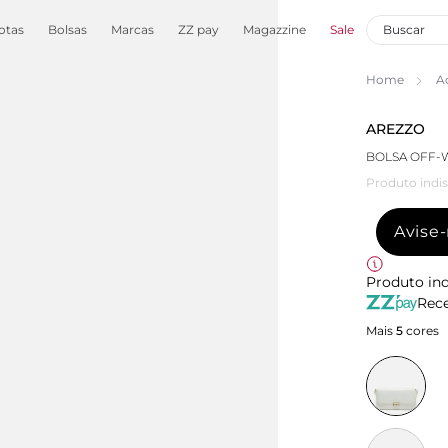
otas
Bolsas
Marcas
ZZ pay
Magazzine
Sale
Home
A
AREZZO
BOLSA OFF-
Produto indis
Avise
Produto ind
Rece
Mais
5
cores