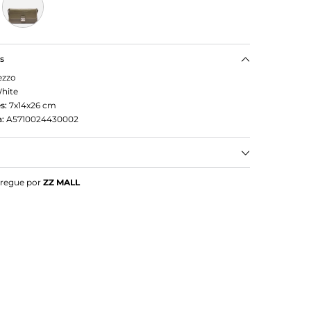
as
ezzo
hite
s:
7x14x26
cm
:
A5710024430002
White Croco Média
tregue por
ZZ MALL