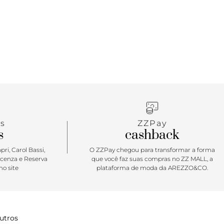
s
ZZPay
s
cashback
ri, Carol Bassi,
O ZZPay chegou para transformar a forma
icenza e Reserva
que você faz suas compras no ZZ MALL, a
o site
plataforma de moda da AREZZO&CO.
utros