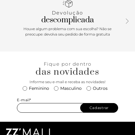
metal com dois banhos e design exclusivo Schutz. A alça de
corrente conta com detalhe em couro, trazendo praticidade
Devolução
e conforto ao carregar. Elegante e estilosa, é daqueles itens
descomplicada
que fazem o look! Comprimento da alça tiracolo: 55cm |
Largura da alça tiracolo: 1cm; Comprimento da alça curta:
Houve algum problema com sua escolha? Não se
28cm | Largura da alça curta: 1cm
preocupe: devolva seu pedido de forma gratuita
Fique por dentro
das novidades
Informe seu e-mail e receba as novidades!
Feminino
Masculino
Outros
E-mail*
Cadastrar