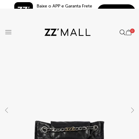
Baixe o APP e Garanta Frete 
BAIXAR
Grátis*
5.0
0