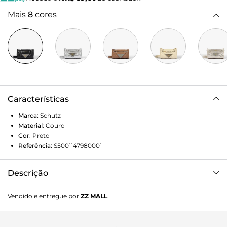
Mais
8
cores
Características
Marca:
Schutz
Material
:
Couro
Cor
:
Preto
Referência:
S5001147980001
Descrição
Bolsa tiracolo em material com brilho elegante e textura
Vendido e entregue por
ZZ MALL
amassadinha, que dá um toque moderno e sofisticado ao
visual. Compacta mas com ótimo espaço para levar seus
itens essenciais, ela também se destaca por seu fecho de