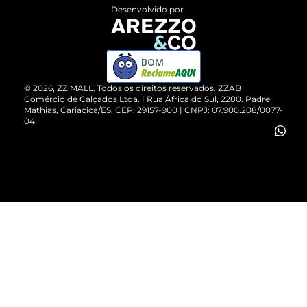
Entrega
ZZ Influ
Desenvolvido por
Devolução do Produto
ZZ MALL é confiável
Compre pelo WhatsApp
ZZPay
BOM
Cartão Presente
©
2026
, ZZ MALL. Todos os direitos reservados.
ZZAB
Comércio de Calçados Ltda. | Rua África do Sul, 2280. Padre
Mathias, Cariacica/ES. CEP: 29157-900 | CNPJ: 07.900.208/0077-
Vendas Corporativas
04