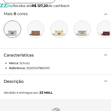
Receba até
R$ 127,20
de cashback
Mais
8
cores
Características
Marca:
Schutz
Referência:
S5001147980010
Descrição
Esta bolsa prata pequena é a escolha ideal para quem busca
Vendido e entregue por
ZZ MALL
um acessório mais especial. Feita em couro matelassê
metalizado, ela une sofisticação e modernidade em um
design superversátil! Seu fecho de metal personalizado em
dois banhos e a alça de corrente adicionam um toque