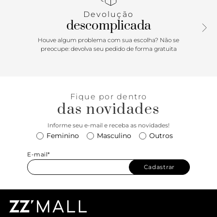
glamuroso. Com ótimo espaço para levar seus itens, vai ser
Devolução
a bolsa perfeita para festas ou mesmo dar um brilho a
descomplicada
produções mais casuais. Aposte! Comprimento da alça
longa: 55 cm | Largura da alça longa: 1 cm; Comprimento
Houve algum problema com sua escolha? Não se
da alça curta: 28 cm | Largura da alça curta: 1 cm
preocupe: devolva seu pedido de forma gratuita
Fique por dentro
das novidades
Informe seu e-mail e receba as novidades!
Feminino
Masculino
Outros
E-mail*
Cadastrar