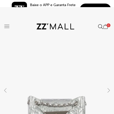
Baixe o APP e Garanta Frete 
BAIXAR
Grátis*
5.0
0