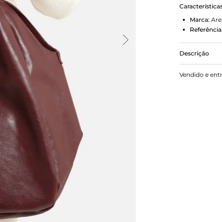
Característica
Marca:
Are
Referência
Descrição
Bolsa hobo 
Vendido e ent
arredondado
alças largas
no uso. O f
charm em tr
fina.