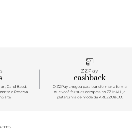
s
ZZPay
s
cashback
ri, Carol Bassi,
O ZZPay chegou para transformar a forma
icenza e Reserva
que você faz suas compras no ZZ MALL, a
o site
plataforma de moda da AREZZO&CO.
utros