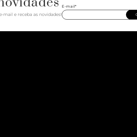
novidades
E-mail*
e-mail e receba as novidades!