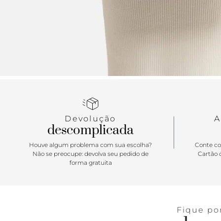
Devolução
A
descomplicada
Houve algum problema com sua escolha?
Conte co
Não se preocupe: devolva seu pedido de
Cartão d
forma gratuita
Fique po