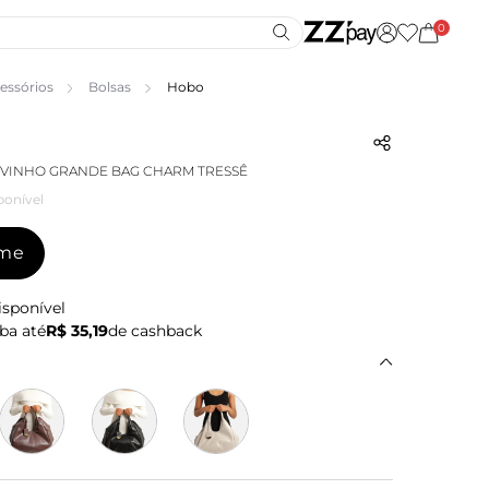
0
essórios
Bolsas
Hobo
 VINHO GRANDE BAG CHARM TRESSÊ
ponível
-me
isponível
ba até
R$ 35,19
de cashback