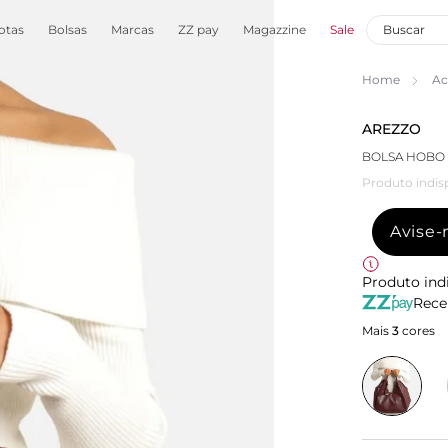
otas
Bolsas
Marcas
ZZ pay
Magazzine
Sale
Home
Ac
AREZZO
BOLSA HOBO
Produto indis
Avise
Produto ind
Rece
Mais
3
cores