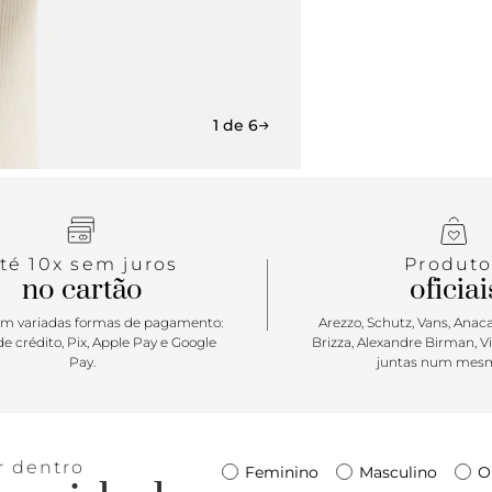
1 de 6
té 10x sem juros
Produto
no cartão
oficiai
m variadas formas de pagamento:
Arezzo, Schutz, Vans, Anacap
e crédito, Pix, Apple Pay e Google
Brizza, Alexandre Birman, V
Pay.
juntas num mesm
r dentro
Feminino
Masculino
O