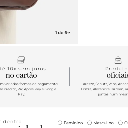
1 de 6
té 10x sem juros
Produto
no cartão
oficiai
m variadas formas de pagamento:
Arezzo, Schutz, Vans, Anacap
e crédito, Pix, Apple Pay e Google
Brizza, Alexandre Birman, V
Pay.
juntas num mesm
r dentro
Feminino
Masculino
O