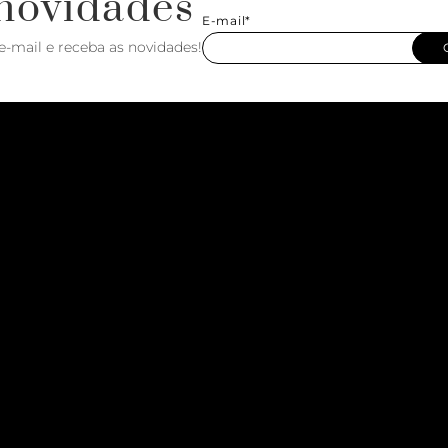
novidades
E-mail*
e-mail e receba as novidades!