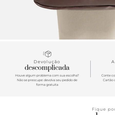
Devolução
A
descomplicada
Houve algum problema com sua escolha?
Conte co
Não se preocupe: devolva seu pedido de
Cartão d
forma gratuita
Fique po