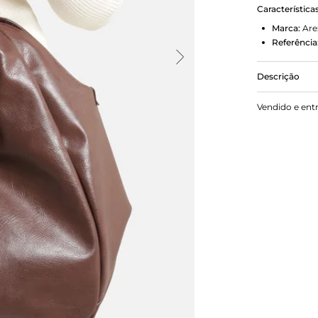
Característica
Marca:
Are
Referência
Descrição
Bolsa hobo 
Vendido e ent
arredondado
alças largas
no uso. O f
charm em tr
fina.