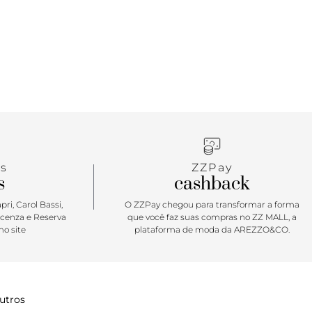
s
ZZPay
s
cashback
ri, Carol Bassi,
O ZZPay chegou para transformar a forma
icenza e Reserva
que você faz suas compras no ZZ MALL, a
o site
plataforma de moda da AREZZO&CO.
utros