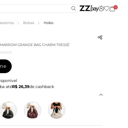
0
essórios
Bolsas
Hobo
 MARROM GRANDE BAG CHARM TRESSÊ
ponível
-me
isponível
ba até
R$ 26,39
de cashback