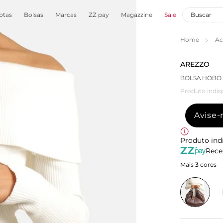
otas
Bolsas
Marcas
ZZ pay
Magazzine
Sale
Home
Ac
AREZZO
BOLSA HOBO
Produto indis
Avise
Produto ind
Rece
Mais
3
cores