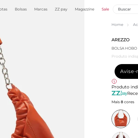
otas
Bolsas
Marcas
ZZ pay
Magazzine
Sale
Home
Ac
AREZZO
BOLSA HOBO 
Produto indis
Avise
Produto ind
Rece
Mais
8
cores