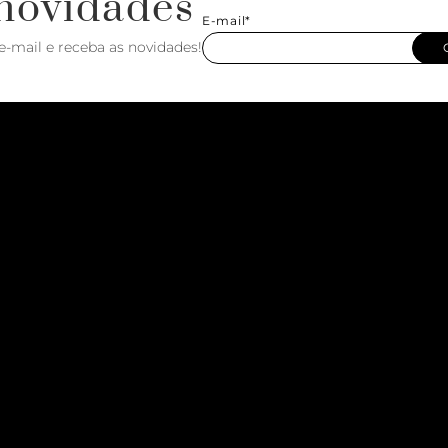
novidades
E-mail*
e-mail e receba as novidades!