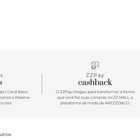
s
ZZPay
s
cashback
ri, Carol Bassi,
O ZZPay chegou para transformar a forma
icenza e Reserva
que você faz suas compras no ZZ MALL, a
o site
plataforma de moda da AREZZO&CO.
utros