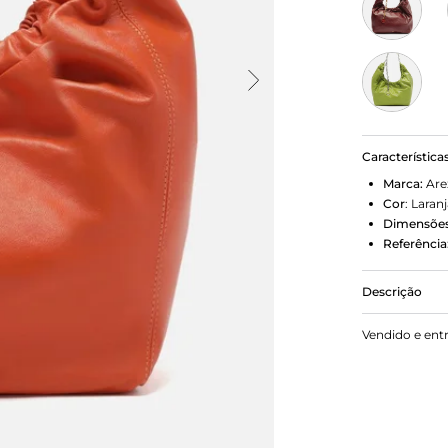
Característica
Marca:
Are
Cor
:
Laranj
Dimensões
Referência
Descrição
Bolsa hobo 
Vendido e ent
arredondado
corrente me
fecho superi