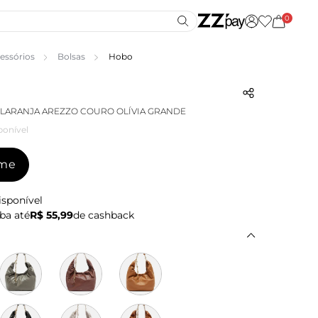
0
essórios
Bolsas
Hobo
LARANJA AREZZO COURO OLÍVIA GRANDE
ponível
-me
isponível
ba até
R$ 55,99
de cashback