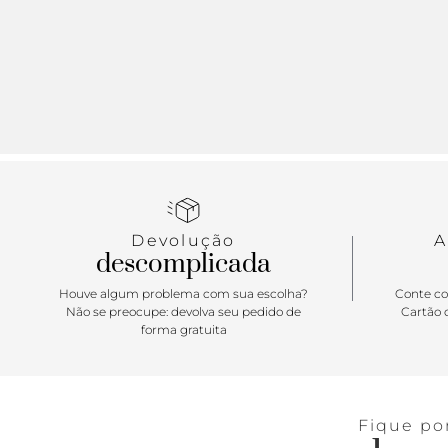
Devolução
A
descomplicada
Houve algum problema com sua escolha?
Conte co
Não se preocupe: devolva seu pedido de
Cartão d
forma gratuita
Fique po