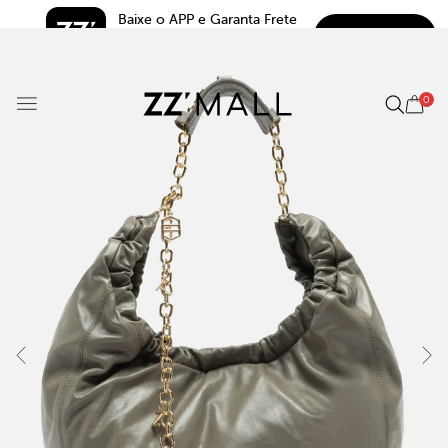
Baixe o APP e Garanta Frete 
BAIXAR
Grátis*
5.0
0