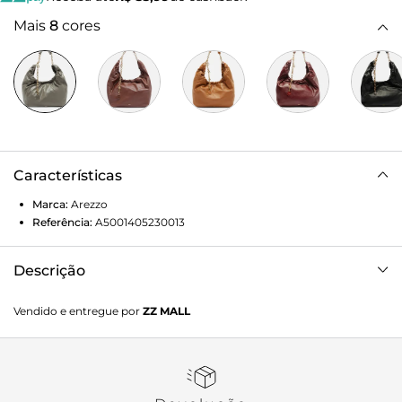
Mais
8
cores
Características
Marca:
Arezzo
Referência:
A5001405230013
Descrição
Bolsa hobo grande cinza de couro. O acessório tem
Vendido e entregue por
ZZ MALL
formato arredondado e acabamento macio. Possui alça de
ombro em corrente metálica com pingentes e ombreira de
couro, além de fecho superior franzido.