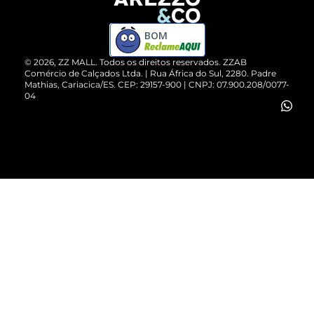
Devolução do Produto
ZZ MALL é confiável
Compre pelo WhatsApp
ZZPay
BOM
Cartão Presente
©
2026
, ZZ MALL. Todos os direitos reservados.
ZZAB
Comércio de Calçados Ltda. | Rua África do Sul, 2280. Padre
Mathias, Cariacica/ES. CEP: 29157-900 | CNPJ: 07.900.208/0077-
Vendas Corporativas
04