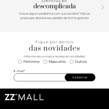
Devolução
descomplicada
Houve algum problema com sua escolha? Não se
preocupe: devolva seu pedido de forma gratuita
Fique por dentro
das novidades
Informe seu e-mail e receba as novidades!
Feminino
Masculino
Outros
E-mail*
Cadastrar