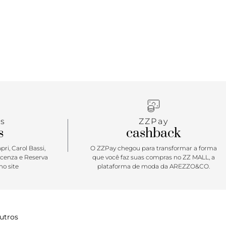
s
ZZPay
s
cashback
ri, Carol Bassi,
O ZZPay chegou para transformar a forma
icenza e Reserva
que você faz suas compras no ZZ MALL, a
o site
plataforma de moda da AREZZO&CO.
utros