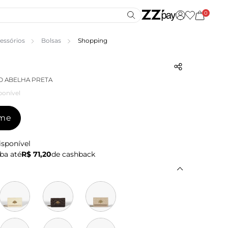
0
essórios
Bolsas
Shopping
O ABELHA PRETA
ponível
-me
isponível
ba até
R$ 71,20
de cashback