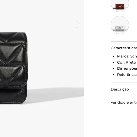
Característica
Marca:
Sch
Cor
:
Preto
Dimensões
Referência
Descrição
Um acessório
Vendido e ent
elegância e 
atemporal e
combine com