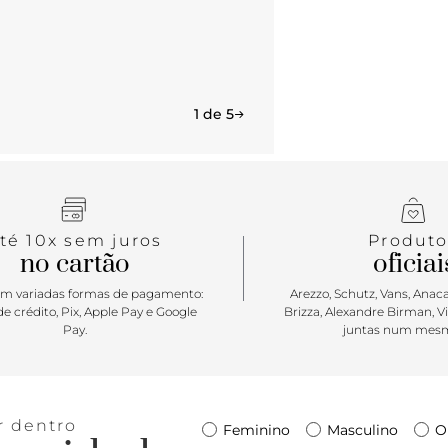
1 de 5
té 10x sem juros
Produto
no cartão
oficiai
m variadas formas de pagamento:
Arezzo, Schutz, Vans, Anacap
e crédito, Pix, Apple Pay e Google
Brizza, Alexandre Birman, V
Pay.
juntas num mesm
r dentro
Feminino
Masculino
O