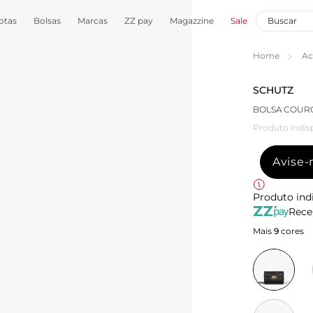
otas
Bolsas
Marcas
ZZ pay
Magazzine
Sale
Home
Ac
SCHUTZ
BOLSA COUR
Produto indis
Avise
Produto ind
Rece
Mais
9
cores