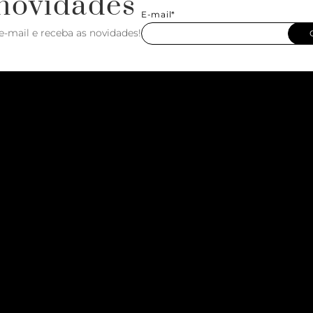
novidades
E-mail*
e-mail e receba as novidades!