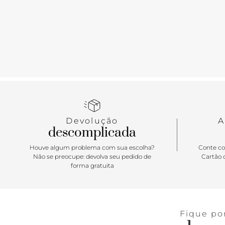
Devolução
A
descomplicada
Houve algum problema com sua escolha?
Conte co
Não se preocupe: devolva seu pedido de
Cartão d
forma gratuita
Fique po