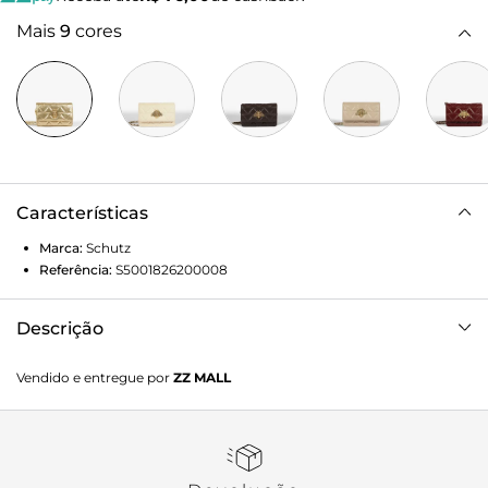
Mais
9
cores
Características
Marca:
Schutz
Referência:
S5001826200008
Descrição
Um acessório sofisticado e versátil, perfeito para quem
Vendido e entregue por
ZZ MALL
valoriza elegância e praticidade. Ela oferece um toque de
classe atemporal e é a escolha ideal para quem busca uma
bolsa que combine com diversos looks.