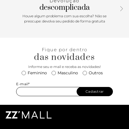
Devolução
descomplicada
Houve algum problema com sua escolha? Não se
preocupe: devolva seu pedido de forma gratuita
Fique por dentro
das novidades
Informe seu e-mail e receba as novidades!
Feminino
Masculino
Outros
E-mail*
Cadastrar