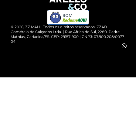
Devolução do Produto
ZZ MALL é confiável
Compre pelo WhatsApp
ZZPay
BOM
Cartão Presente
©
2026
, ZZ MALL. Todos os direitos reservados.
ZZAB
Comércio de Calçados Ltda. | Rua África do Sul, 2280. Padre
Mathias, Cariacica/ES. CEP: 29157-900 | CNPJ: 07.900.208/0077-
Vendas Corporativas
04