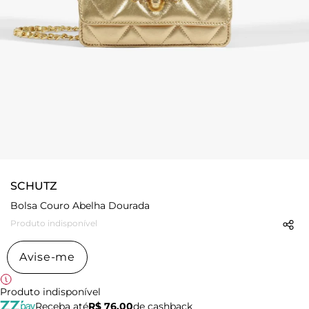
SCHUTZ
Bolsa Couro Abelha Dourada
Produto indisponível
Avise-me
Produto indisponível
Receba até
R$ 76,00
de cashback