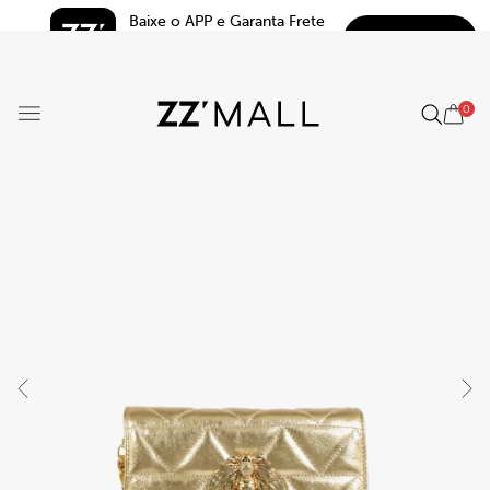
Baixe o APP e Garanta Frete 
BAIXAR
Grátis*
5.0
0