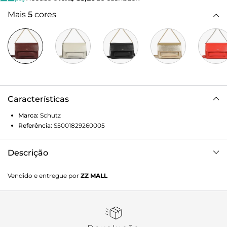
Mais
5
cores
Características
Marca:
Schutz
Referência:
S5001829260005
Descrição
Com um visual clássico, esta bolsa vinho traz detalhes
Vendido e entregue por
ZZ MALL
como o prático bolso frontal e tiras laterais que atualizam o
modelo! Sofisticada e atemporal, tem fechamento de ímã e
glamurosa alça de corrente para usar no ombro. Uma
aposta certeira para acompanhar de looks casuais a
produções mais elaboradas! Comprimento da alça: 22 cm |