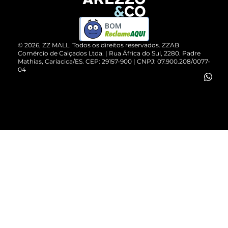
Devolução do Produto
ZZ MALL é confiável
Compre pelo WhatsApp
ZZPay
BOM
Cartão Presente
©
2026
, ZZ MALL. Todos os direitos reservados.
ZZAB
Comércio de Calçados Ltda. | Rua África do Sul, 2280. Padre
Mathias, Cariacica/ES. CEP: 29157-900 | CNPJ: 07.900.208/0077-
Vendas Corporativas
04