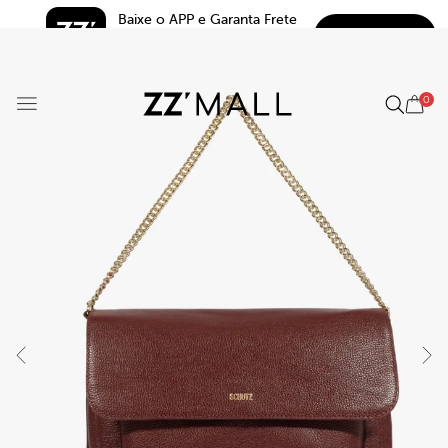
Baixe o APP e Garanta Frete 
BAIXAR
Grátis*
5.0
0