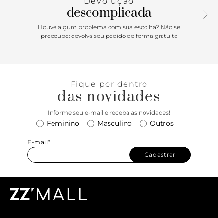
Devolução
Largura da alça: 1,5 cm
descomplicada
Houve algum problema com sua escolha? Não se
preocupe: devolva seu pedido de forma gratuita
Fique por dentro
das novidades
Informe seu e-mail e receba as novidades!
Feminino
Masculino
Outros
E-mail*
Cadastrar