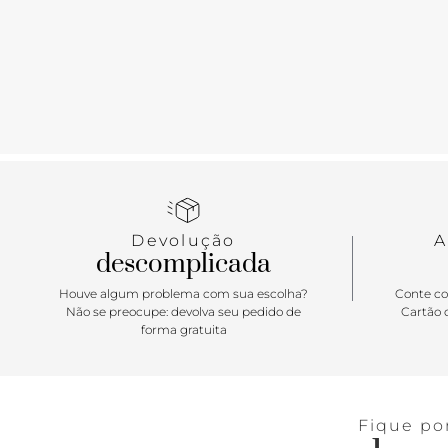
Devolução
A
descomplicada
Houve algum problema com sua escolha?
Conte co
Não se preocupe: devolva seu pedido de
Cartão d
forma gratuita
Fique po