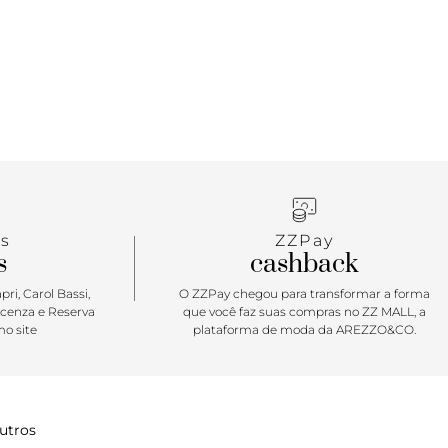
s
ZZPay
s
cashback
ri, Carol Bassi,
O ZZPay chegou para transformar a forma
icenza e Reserva
que você faz suas compras no ZZ MALL, a
o site
plataforma de moda da AREZZO&CO.
utros