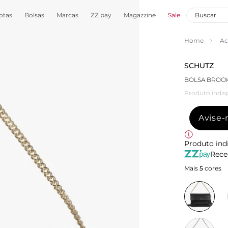
otas
Bolsas
Marcas
ZZ pay
Magazzine
Sale
Home
Ac
SCHUTZ
BOLSA BROO
Produto indis
Avise
Produto ind
Rece
Mais
5
cores