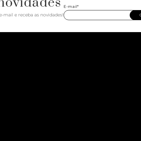
novidades
E-mail*
e-mail e receba as novidades!