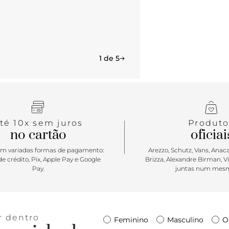
1 de 5
té 10x sem juros
Produto
no cartão
oficiai
m variadas formas de pagamento:
Arezzo, Schutz, Vans, Anacap
e crédito, Pix, Apple Pay e Google
Brizza, Alexandre Birman, V
Pay.
juntas num mesm
r dentro
Feminino
Masculino
O