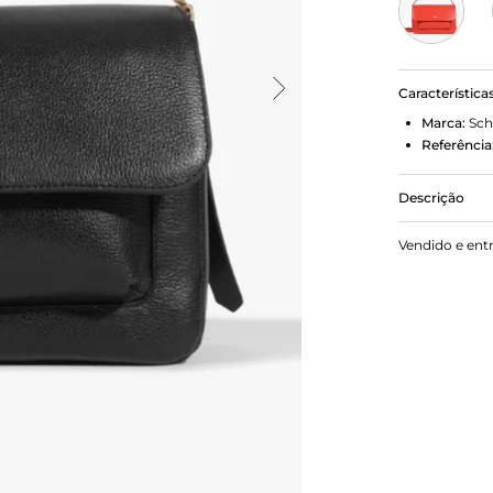
Característica
Marca:
Sch
Referência
Descrição
Com um visua
Vendido e ent
prático bols
Sofisticada
alça de cor
acompanhar 
Comprimento 