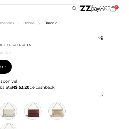
0
essórios
Bolsas
Tiracolo
KE COURO PRETA
ponível
-me
isponível
ba até
R$ 53,20
de cashback