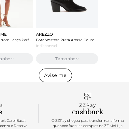
UME
AREZZO
Vestido Curto Marrom Lança Perfume De Alça
Bota Western Preta Arezzo Couro Cano Longo Georgia
Indisponível
anho
Tamanho
Avise me
s
ZZPay
s
cashback
ri, Carol Bassi,
O ZZPay chegou para transformar a forma
icenza e Reserva
que você faz suas compras no ZZ MALL, a