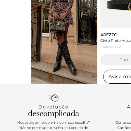
AREZZO
Indisponível
Tam
Avise m
Devolução
A
descomplicada
Houve algum problema com sua escolha?
Conte co
Não se preocupe: devolva seu pedido de
Cartão d