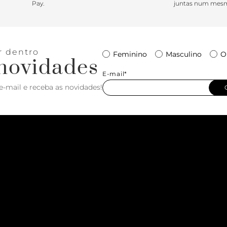
Pay.
juntas num mesm
r dentro
Feminino
Masculino
O
novidades
E-mail*
e-mail e receba as novidades!