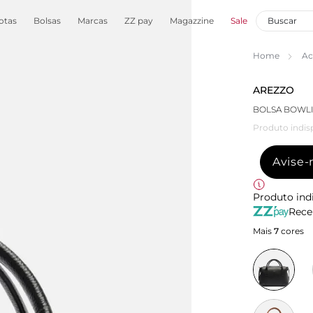
otas
Bolsas
Marcas
ZZ pay
Magazzine
Sale
Home
Ac
AREZZO
BOLSA BOWL
Produto indis
Avise
Produto ind
Rece
Mais
7
cores