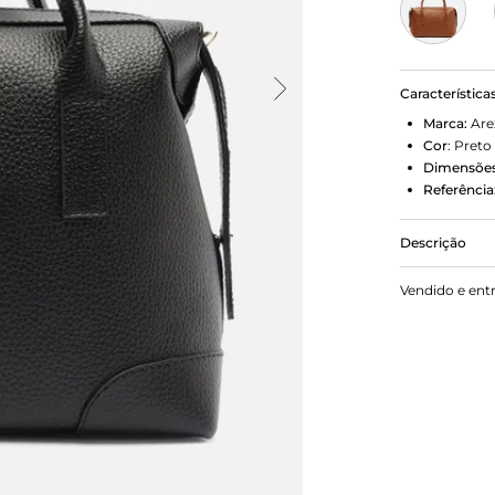
Característica
Marca:
Are
Cor
:
Preto
Dimensões
Referência
Descrição
Bolsa bowli
Vendido e ent
retangular, 
Traz alça la
zíper esten
da marca na