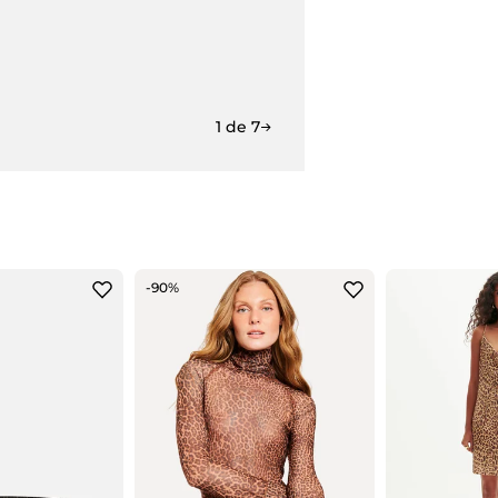
1 de 7
-90%