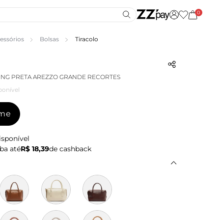
0
essórios
Bolsas
Tiracolo
ING PRETA AREZZO GRANDE RECORTES
ponível
-me
isponível
ba até
R$ 18,39
de cashback