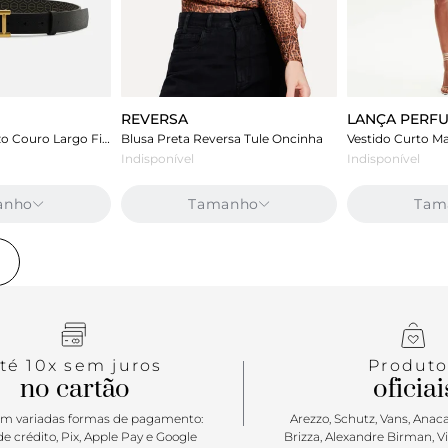
REVERSA
LANÇA PERF
Cinto Preto Arezzo Couro Largo Fivela A
Blusa Preta Reversa Tule Oncinha
Indisponível
Indisponível
anho
Tamanho
Tam
e
té 10x sem juros
Produto
no cartão
oficiai
m variadas formas de pagamento:
Arezzo, Schutz, Vans, Anacap
e crédito, Pix, Apple Pay e Google
Brizza, Alexandre Birman, V