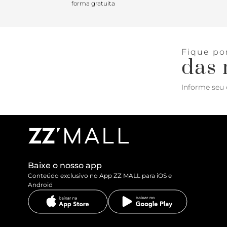
forma gratuita
Fique po
das 
Informe seu 
Baixe o nosso app
Conteúdo exclusivo no App ZZ MALL para iOS e
Android