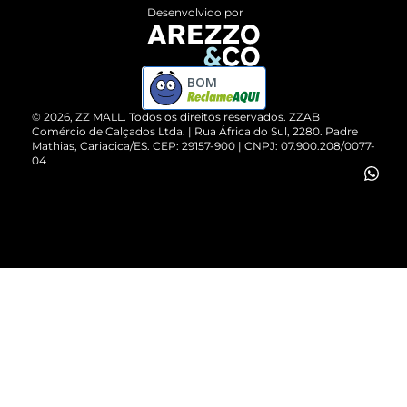
Entrega
ZZ Influ
Desenvolvido por
Devolução do Produto
ZZ MALL é confiável
Compre pelo WhatsApp
ZZPay
BOM
Cartão Presente
©
2026
, ZZ MALL. Todos os direitos reservados.
ZZAB
Comércio de Calçados Ltda. | Rua África do Sul, 2280. Padre
Mathias, Cariacica/ES. CEP: 29157-900 | CNPJ: 07.900.208/0077-
Vendas Corporativas
04