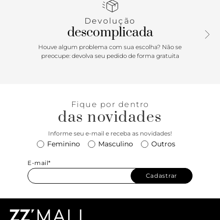
nome da marca na capa.
Devolução
descomplicada
Houve algum problema com sua escolha? Não se
preocupe: devolva seu pedido de forma gratuita
Fique por dentro
das novidades
Informe seu e-mail e receba as novidades!
Feminino
Masculino
Outros
E-mail*
Cadastrar