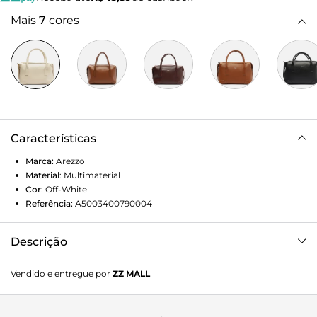
Mais
7
cores
Características
Marca:
Arezzo
Material
:
Multimaterial
Cor
:
Off-White
Referência:
A5003400790004
Descrição
Bolsa bowling grande branca. O acessório tem formato
Vendido e entregue por
ZZ MALL
retangular, laterais arredondadas e acabamento
texturizado. Traz alça lateral fina, duas alças de mão, fecho
em zíper estendido e puxador. Com recortes e inscrição do