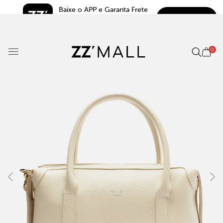
Baixe o APP e Garanta Frete 
BAIXAR
Grátis*
5.0
0