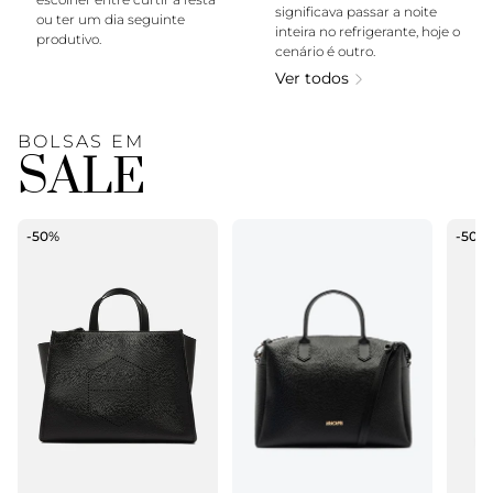
significava passar a noite
ou ter um dia seguinte
inteira no refrigerante, hoje o
produtivo.
cenário é outro.
Ver todos
BOLSAS EM
SALE
-50%
-50%