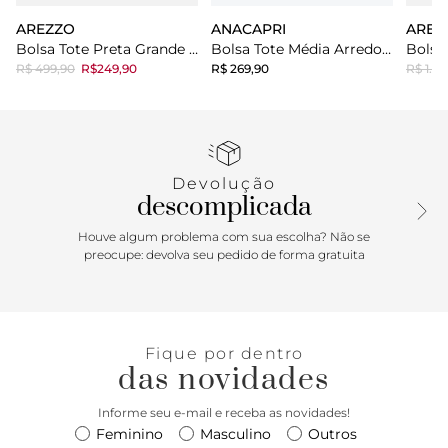
AREZZO
ANACAPRI
AREZ
Bolsa Tote Preta Grande Logo Perfurado
Bolsa Tote Média Arredondada Preta
R$ 499,90
R$249,90
R$ 269,90
R$ 1.49
Devolução
descomplicada
Houve algum problema com sua escolha? Não se
preocupe: devolva seu pedido de forma gratuita
Fique por dentro
das novidades
Informe seu e-mail e receba as novidades!
Feminino
Masculino
Outros