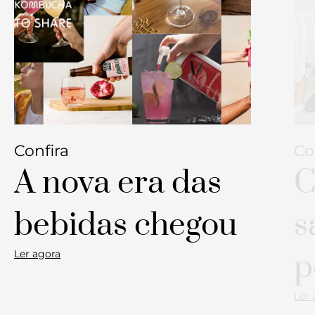
Confira
Co
A nova era das
C
bebidas chegou
s
Ler agora
p
Ler 