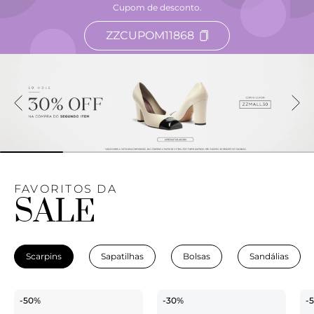
Cupom de desconto.
ZZCUPOM11868
FAVORITOS DA
SALE
Scarpins
Sapatilhas
Bolsas
Sandálias
-50%
-30%
-