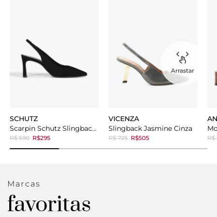
Arrastar
SCHUTZ
VICENZA
AN
Scarpin Schutz Slingback Mid Heel Black
Slingback Jasmine Cinza
R$ 590
R$295
R$ 725
R$505
R$ 
Marcas
favoritas