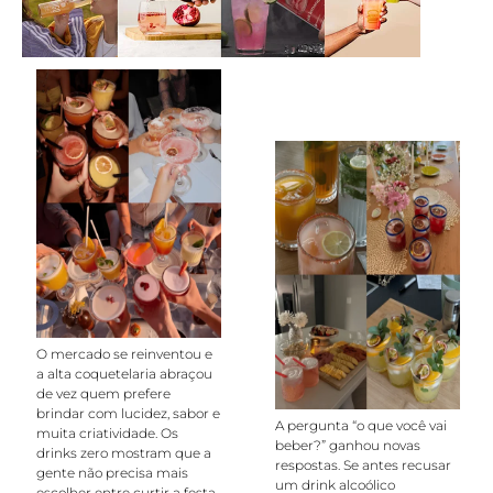
O mercado se reinventou e
a alta coquetelaria abraçou
de vez quem prefere
brindar com lucidez, sabor e
A pergunta “o que você vai
muita criatividade. Os
beber?” ganhou novas
drinks zero mostram que a
respostas. Se antes recusar
gente não precisa mais
um drink alcoólico
escolher entre curtir a festa