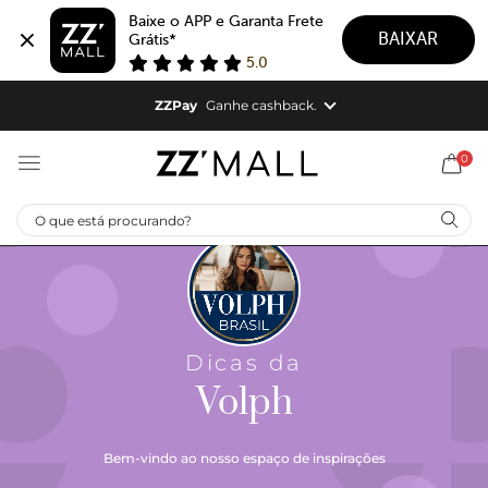
Baixe o APP e Garanta Frete 
BAIXAR
Grátis*
5.0
ZZCUPOM11868
ZZPay
Ganhe cashback.
ZZPAY |
Cashback em todas as suas compras.
0
Aproveite!
Dicas da
Volph
Bem-vindo ao nosso espaço de inspirações