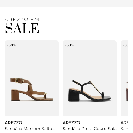
AREZZO EM
SALE
-50%
-50%
-50%
AREZZO
AREZZO
AREZ
Sandália Marrom Salto Médio Bloco
Sandália Preta Couro Salto Bloco Tira Metal