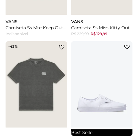
VANS
VANS
Camiseta Ss Mte Keep Out Tee Black
Camiseta Ss Miss Kitty Outsized Dried Kelp
Indisponível
R$ 229,99
R$ 129,99
-43%
Best Seller