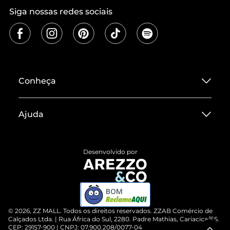
Siga nossas redes sociais
Conheça
Sobre ZZ MALL
Ajuda
Termos de Uso
Central de Atendimento
Políticas de Privacidade
Desenvolvido por
Entrega
ZZ Influ
Devolução do Produto
ZZ MALL é confiável
BOM
Compre pelo WhatsApp
ZZPay
©
2026
, ZZ MALL. Todos os direitos reservados.
ZZAB Comércio de
Cartão Presente
Calçados Ltda. | Rua África do Sul, 2280. Padre Mathias, Cariacica/ES.
CEP: 29157-900 | CNPJ: 07.900.208/0077-04