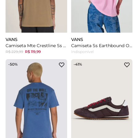
VANS
VANS
Camiseta Mte Crestline Ss Tee Sepia
Camiseta Ss Earthbound Outsized Pink Dawn
R$ 229,99
R$ 119,99
Indisponível
-50%
-41%