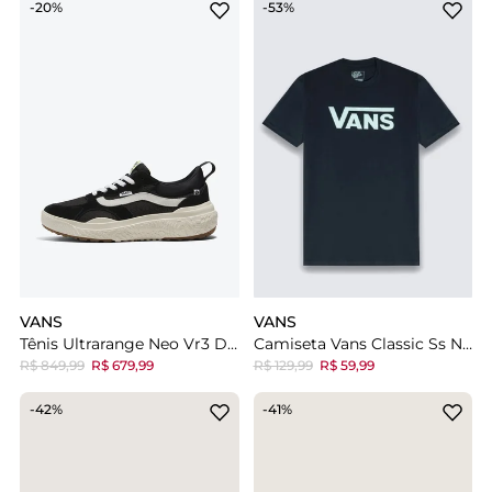
-20%
-53%
VANS
VANS
Tênis Ultrarange Neo Vr3 Digital Dementia Black White
Camiseta Vans Classic Ss Navy
R$ 849,99
R$ 679,99
R$ 129,99
R$ 59,99
-42%
-41%