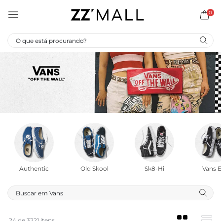
0
Authentic
Old Skool
Sk8-Hi
Vans E
24 de 3221 itens