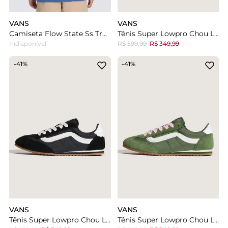
VANS
VANS
Camiseta Flow State Ss True Blue
Tênis Super Lowpro Chou Lace Purple Red
Indisponível
R$ 599,99
R$ 349,99
-41%
-41%
VANS
VANS
Tênis Super Lowpro Chou Lace Black White
Tênis Super Lowpro Chou Lace Green Pink