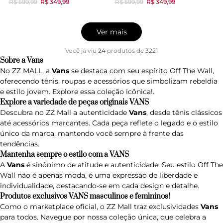
R$ 599,99
R$ 349,99
R$ 599,99
R$ 349,99
Ver mais
Você já viu
24
produtos
de
3221
Sobre a Vans
No ZZ MALL, a
Vans
se destaca com seu espírito Off The Wall,
oferecendo tênis, roupas e acessórios que simbolizam rebeldia
e estilo jovem. Explore essa coleção icônica!.
Explore a variedade de peças originais VANS
Descubra no ZZ Mall a autenticidade
Vans
, desde tênis clássicos
até acessórios marcantes. Cada peça reflete o legado e o estilo
único da marca, mantendo você sempre à frente das
tendências.
Mantenha sempre o estilo com a VANS
A
Vans
é sinônimo de atitude e autenticidade. Seu estilo Off The
Wall não é apenas moda, é uma expressão de liberdade e
individualidade, destacando-se em cada design e detalhe.
Produtos exclusivos VANS masculinos e femininos!
Como o marketplace oficial, o ZZ Mall traz exclusividades
Vans
para todos. Navegue por nossa coleção única, que celebra a