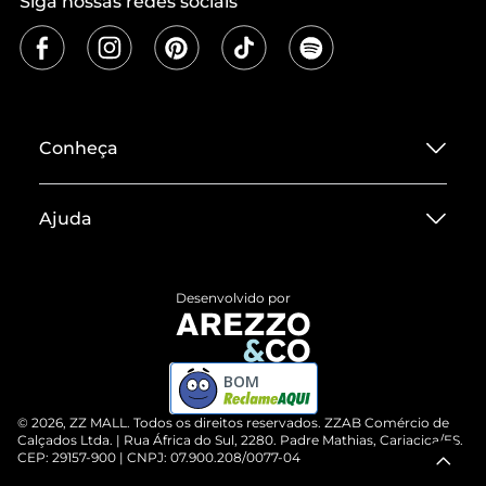
Siga nossas redes sociais
Conheça
Sobre ZZ MALL
Ajuda
Termos de Uso
Central de Atendimento
Políticas de Privacidade
Desenvolvido por
Entrega
ZZ Influ
Devolução do Produto
ZZ MALL é confiável
BOM
Compre pelo WhatsApp
ZZPay
©
2026
, ZZ MALL. Todos os direitos reservados.
ZZAB Comércio de
Cartão Presente
Calçados Ltda. | Rua África do Sul, 2280. Padre Mathias, Cariacica/ES.
CEP: 29157-900 | CNPJ: 07.900.208/0077-04
Vendas Corporativas