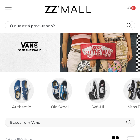
0
Authentic
Old Skool
Sk8-Hi
Vans E
24 de 190 itens