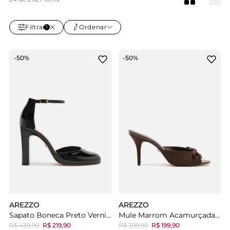
Filtrar
Ordenar
1
-50%
-50%
AREZZO
AREZZO
Sapato Boneca Preto Verniz Salto Bloco
Mule Marrom Acamurçada Salto Médio Fino Laço
R$ 439,90
R$ 219,90
R$ 399,90
R$ 199,90