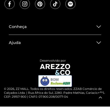
Conheça
Sobre ZZ MALL
Ajuda
Termos de Uso
Central de Atendimento
Políticas de Privacidade
Desenvolvido por
Entrega
ZZ Influ
Devolução do Produto
ZZ MALL é confiável
BOM
Compre pelo WhatsApp
ZZPay
©
2026
, ZZ MALL. Todos os direitos reservados.
ZZAB Comércio de
Cartão Presente
Calçados Ltda. | Rua África do Sul, 2280. Padre Mathias, Cariacica/ES.
CEP: 29157-900 | CNPJ: 07.900.208/0077-04
Vendas Corporativas