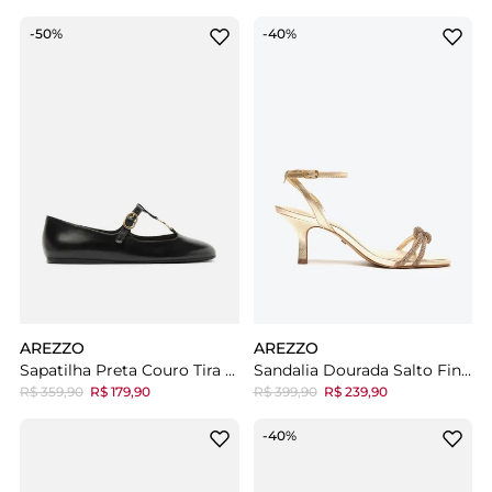
-50%
-40%
AREZZO
AREZZO
Sapatilha Preta Couro Tira Fivela
Sandalia Dourada Salto Fino Strass Mykonos Special
R$ 359,90
R$ 179,90
R$ 399,90
R$ 239,90
-40%