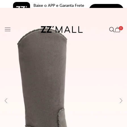
Baixe o APP e Garanta Frete 
BAIXAR
Grátis*
5.0
0