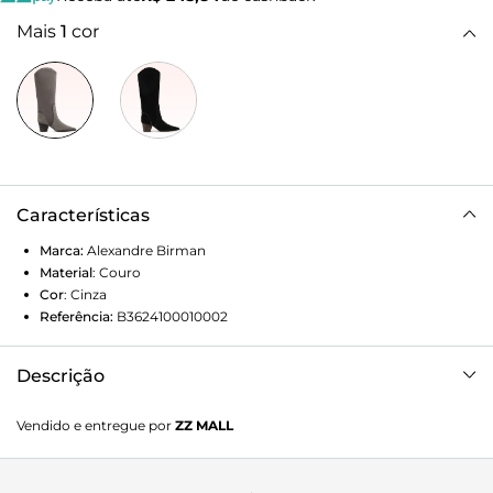
Mais
1
cor
Características
Marca:
Alexandre Birman
Material
:
Couro
Cor
:
Cinza
Referência:
B3624100010002
Descrição
Com cano alto de 340mm e salto de 60mm, a Victoria
Vendido e entregue por
ZZ MALL
Saddle Cano Alto está disponível em duas cores elegantes.
O cabedal, realçado pelo couro trançado que delineia os
recortes, adiciona sofisticação e textura ao modelo. A