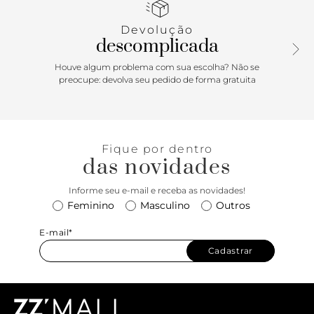
biqueira quadrada alongada e o salto em madeira
complementam o design, tornando esta bota ideal para
Devolução
quem busca um equilíbrio entre modernidade e
descomplicada
refinamento.
Houve algum problema com sua escolha? Não se
preocupe: devolva seu pedido de forma gratuita
Fique por dentro
das novidades
Informe seu e-mail e receba as novidades!
Feminino
Masculino
Outros
E-mail*
Cadastrar