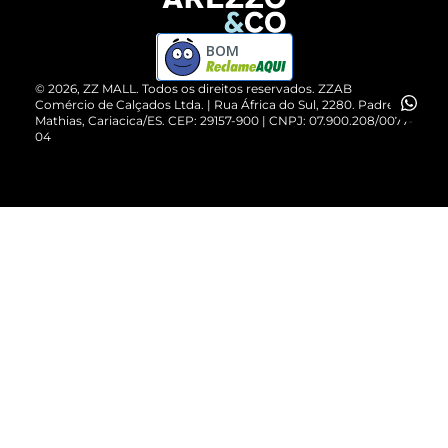
Devolução do Produto
ZZ MALL é confiável
Compre pelo WhatsApp
ZZPay
BOM
Cartão Presente
©
2026
, ZZ MALL. Todos os direitos reservados.
ZZAB
Comércio de Calçados Ltda. | Rua África do Sul, 2280. Padre
Mathias, Cariacica/ES. CEP: 29157-900 | CNPJ: 07.900.208/0077-
Vendas Corporativas
04