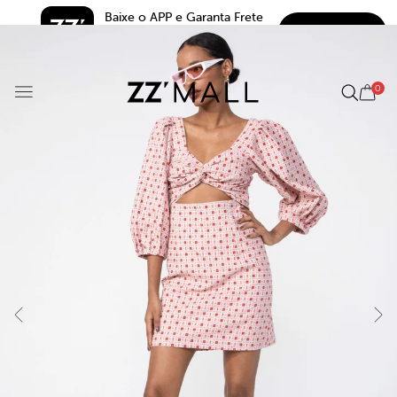
Baixe o APP e Garanta Frete 
BAIXAR
Grátis*
5.0
0