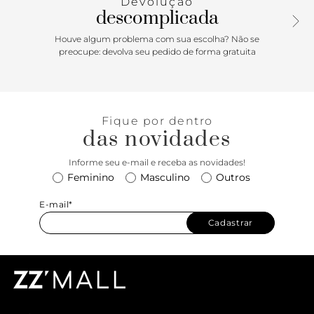
Devolução
descomplicada
Houve algum problema com sua escolha? Não se
preocupe: devolva seu pedido de forma gratuita
Fique por dentro
das novidades
Informe seu e-mail e receba as novidades!
Feminino
Masculino
Outros
E-mail*
Cadastrar