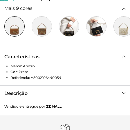
Mais
9
cores
Características
Marca:
Arezzo
Cor
:
Preto
Referência:
A5002106440054
Descrição
Bolsa feminina tiracolo pequena em couro preta. O
Vendido e entregue por
ZZ MALL
acessório tem formato estruturado e quadrado e laterais
arredondadas. Possui capas em tressê metálico e moldura
em couro. Traz alça tiracolo em corrente fina e removível e
alça de ombro presa por ganchos imponentes. Com fecho