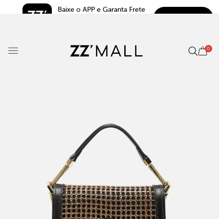
Baixe o APP e Garanta Frete 
BAIXAR
Grátis*
5.0
0