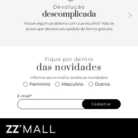
em tampo frontal e imãs internos, além de tala com
Devolução
detalhe em peça metálica vazada e formato de A
descomplicada
geométrico. Apresenta forro e bolso interno.
Houve algum problema com sua escolha? Não se
preocupe: devolva seu pedido de forma gratuita
Fique por dentro
das novidades
Informe seu e-mail e receba as novidades!
Feminino
Masculino
Outros
E-mail*
Cadastrar