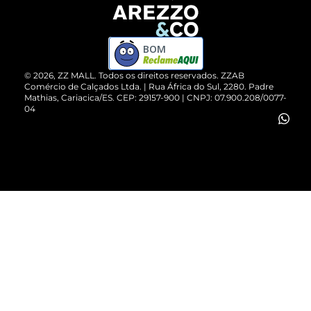
Devolução do Produto
ZZ MALL é confiável
Compre pelo WhatsApp
ZZPay
BOM
Cartão Presente
©
2026
, ZZ MALL. Todos os direitos reservados.
ZZAB
Comércio de Calçados Ltda. | Rua África do Sul, 2280. Padre
Mathias, Cariacica/ES. CEP: 29157-900 | CNPJ: 07.900.208/0077-
Vendas Corporativas
04