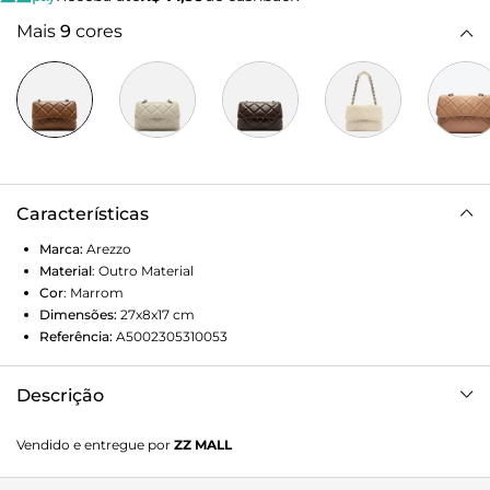
Mais
9
cores
Características
Marca:
Arezzo
Material
:
Outro Material
Cor
:
Marrom
Dimensões:
27x8x17
cm
Referência:
A5002305310053
Descrição
Bolsa tiracolo média de couro marrom. O modelo tem
Vendido e entregue por
ZZ MALL
formato estruturado, capa frontal e tampo com costuras
em matelassê bombadas e inscrição discreta do nome da