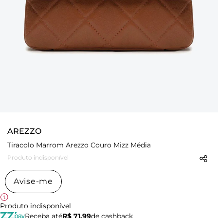
AREZZO
Tiracolo Marrom Arezzo Couro Mizz Média
Produto indisponível
Avise-me
Produto indisponível
Receba até
R$ 71,99
de cashback