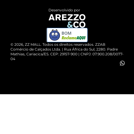
Entrega
ZZ Influ
Desenvolvido por
Devolução do Produto
ZZ MALL é confiável
Compre pelo WhatsApp
ZZPay
BOM
Cartão Presente
©
2026
, ZZ MALL. Todos os direitos reservados.
ZZAB
Comércio de Calçados Ltda. | Rua África do Sul, 2280. Padre
Mathias, Cariacica/ES. CEP: 29157-900 | CNPJ: 07.900.208/0077-
Vendas Corporativas
04