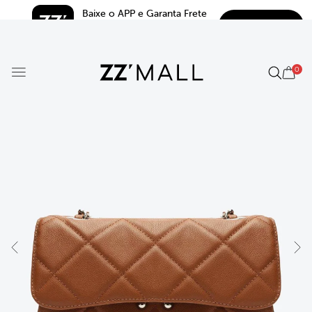
Baixe o APP e Garanta Frete 
BAIXAR
Grátis*
5.0
0