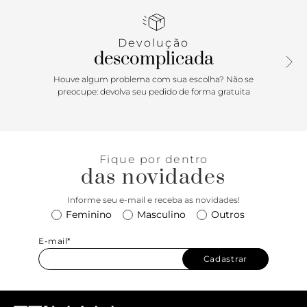
marca, além de capa traseira lisa. Traz alça em corrente
metálica dupla com tiras de couro entrelaçadas e
ombreiras, presa à bolsa na parte superior por metais
Devolução
vazados. Possui fecho em tampo frontal e encaixe em peça
descomplicada
metálica. Com forro e divisória interna.
Houve algum problema com sua escolha? Não se
preocupe: devolva seu pedido de forma gratuita
Fique por dentro
das novidades
Informe seu e-mail e receba as novidades!
Feminino
Masculino
Outros
E-mail*
Cadastrar