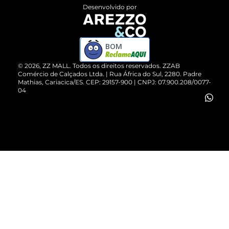
Entrega
ZZ Influ
Desenvolvido por
Devolução do Produto
ZZ MALL é confiável
Compre pelo WhatsApp
ZZPay
BOM
Cartão Presente
©
2026
, ZZ MALL. Todos os direitos reservados.
ZZAB
Comércio de Calçados Ltda. | Rua África do Sul, 2280. Padre
Mathias, Cariacica/ES. CEP: 29157-900 | CNPJ: 07.900.208/0077-
Vendas Corporativas
04