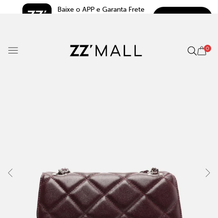
Baixe o APP e Garanta Frete 
BAIXAR
Grátis*
5.0
0