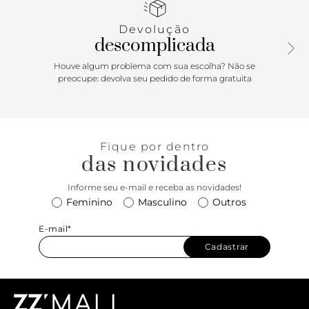
metálica dupla com tiras de couro entrelaçadas e
ombreiras, presa à bolsa na parte superior por metais
Devolução
vazados. Possui fecho em tampo frontal e encaixe em peça
descomplicada
metálica. Com forro e divisória interna. Porque Apostar A
bag Mizz já é um clássico! Urbana e com informação de
Houve algum problema com sua escolha? Não se
moda, destaca o matelassê bombado e tem formato
preocupe: devolva seu pedido de forma gratuita
compacto e prático. Cria looks elegantes e pode ser
carregada sobre um dos ombros, como uma crossbody ou
até nas mãos.
Fique por dentro
das novidades
Informe seu e-mail e receba as novidades!
Feminino
Masculino
Outros
E-mail*
Cadastrar