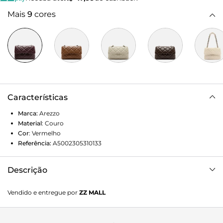
Mais
9
cores
Características
Marca:
Arezzo
Material
:
Couro
Cor
:
Vermelho
Referência:
A5002305310133
Descrição
Bolsa tiracolo média em couro bordô. O modelo tem
Vendido e entregue por
ZZ MALL
formato estruturado, capa frontal e tampo com costuras
em matelassê bombadas e inscrição discreta do nome da
marca, além de capa traseira lisa. Traz alça em corrente