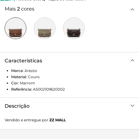
Mais
2
cores
Características
Marca:
Arezzo
Material
:
Couro
Cor
:
Marrom
Referência:
A5002109620002
Descrição
Bolsa tiracolo média marrom de couro com efeito
Vendido e entregue por
ZZ MALL
desgastado. O acessório tem formato estruturado com
laterais arredondadas. Traz alça lateral regulável em couro e
corrente metálica dourada, com detalhe em pedras. Possui