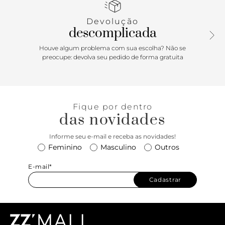
fecho em tampo frontal com imã interno e detalhe em tira
com argola metálica vazada.
Devolução
descomplicada
Houve algum problema com sua escolha? Não se
preocupe: devolva seu pedido de forma gratuita
Fique por dentro
das novidades
Informe seu e-mail e receba as novidades!
Feminino
Masculino
Outros
E-mail*
Cadastrar