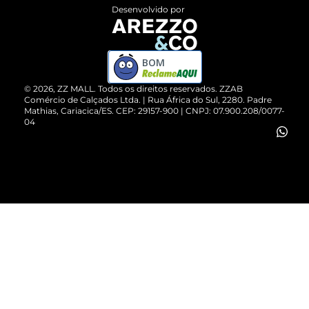
Entrega
ZZ Influ
Desenvolvido por
Devolução do Produto
ZZ MALL é confiável
Compre pelo WhatsApp
ZZPay
BOM
Cartão Presente
©
2026
, ZZ MALL. Todos os direitos reservados.
ZZAB
Comércio de Calçados Ltda. | Rua África do Sul, 2280. Padre
Mathias, Cariacica/ES. CEP: 29157-900 | CNPJ: 07.900.208/0077-
Vendas Corporativas
04