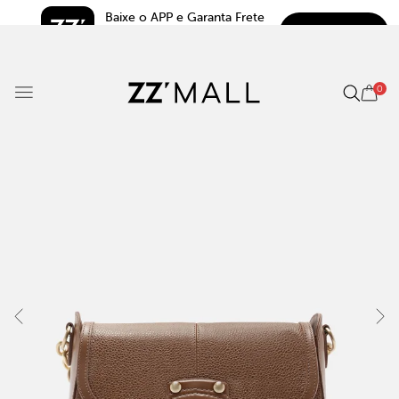
Baixe o APP e Garanta Frete 
BAIXAR
Grátis*
5.0
0