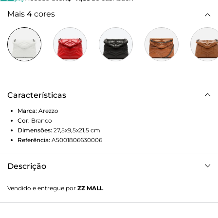
Mais
4
cores
Características
Marca:
Arezzo
Cor
:
Branco
Dimensões:
27,5x9,5x21,5
cm
Referência:
A5001806630006
Descrição
Bolsa tiracolo média branca de couro. O modelo tem
Vendido e entregue por
ZZ MALL
formato estruturado e laterais arredondadas, além de
matelassê geométrico e bombado nas capas. Traz alça em
corrente metálica e tira de couro. Com fecho em tampo