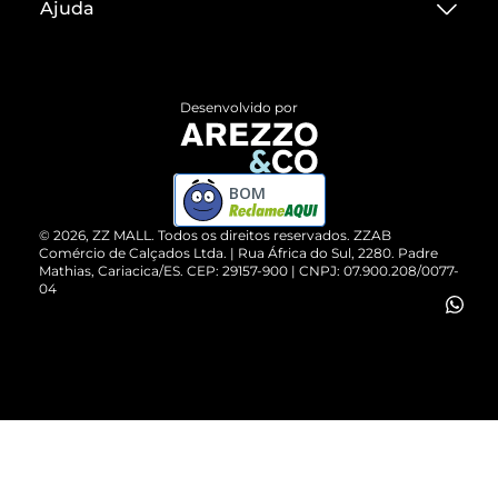
Ajuda
Termos de Uso
Central de Atendimento
Políticas de Privacidade
Entrega
ZZ Influ
Desenvolvido por
Devolução do Produto
ZZ MALL é confiável
Compre pelo WhatsApp
ZZPay
BOM
Cartão Presente
©
2026
, ZZ MALL. Todos os direitos reservados.
ZZAB
Comércio de Calçados Ltda. | Rua África do Sul, 2280. Padre
Mathias, Cariacica/ES. CEP: 29157-900 | CNPJ: 07.900.208/0077-
Vendas Corporativas
04