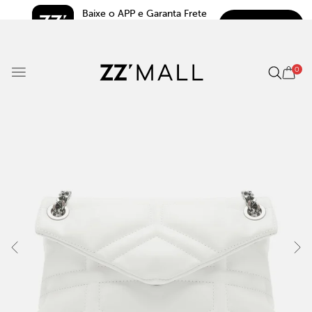
Baixe o APP e Garanta Frete 
BAIXAR
Grátis*
5.0
0