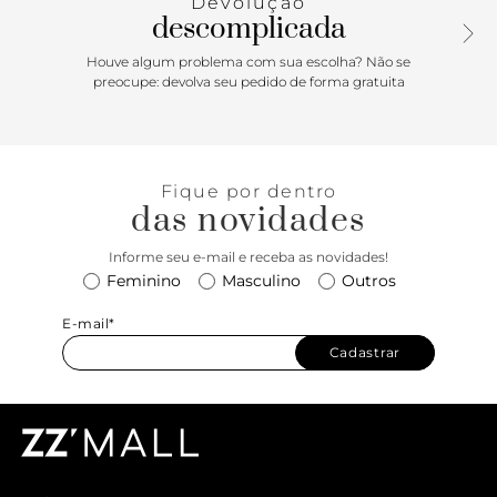
Devolução
a dia, garante leveza e bem-estar, acompanhando você
descomplicada
com praticidade e estilo em todas as ocasiões.
Houve algum problema com sua escolha? Não se
preocupe: devolva seu pedido de forma gratuita
Fique por dentro
das novidades
Informe seu e-mail e receba as novidades!
Feminino
Masculino
Outros
E-mail*
Cadastrar