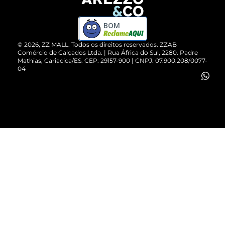
Devolução do Produto
ZZ MALL é confiável
Compre pelo WhatsApp
ZZPay
BOM
Cartão Presente
©
2026
, ZZ MALL. Todos os direitos reservados.
ZZAB
Comércio de Calçados Ltda. | Rua África do Sul, 2280. Padre
Mathias, Cariacica/ES. CEP: 29157-900 | CNPJ: 07.900.208/0077-
Vendas Corporativas
04