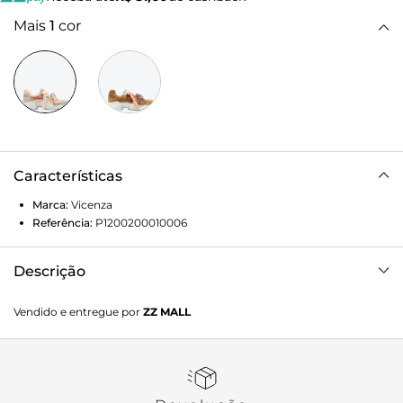
Mais
1
cor
Características
Marca:
Vicenza
Referência:
P1200200010006
Descrição
Tênis VZN Run em pelego multicolor. Estilo chunky e
Vendido e entregue por
ZZ MALL
solado robusto, esse modelo combina presença e conforto
em cada detalhe. O cadarço grosso e o detalhe em
chaveiro adicionam personalidade ao design, tornando-o
moderno e marcante. Perfeito para criar contrastes cool
em looks de alfaiataria ou para composições casuais do dia