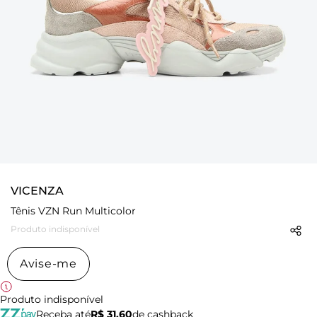
VICENZA
Tênis VZN Run Multicolor
Produto indisponível
Avise-me
Produto indisponível
Receba até
R$ 31,60
de cashback