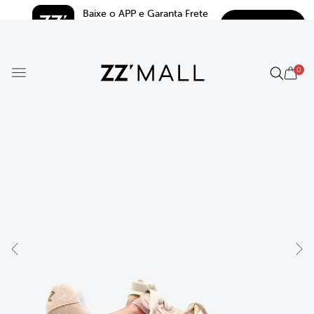
Baixe o APP e Garanta Frete 
BAIXAR
Grátis*
5.0
0