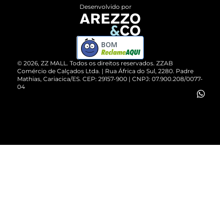
Entrega
ZZ Influ
Desenvolvido por
Devolução do Produto
ZZ MALL é confiável
Compre pelo WhatsApp
ZZPay
BOM
Cartão Presente
©
2026
, ZZ MALL. Todos os direitos reservados.
ZZAB
Comércio de Calçados Ltda. | Rua África do Sul, 2280. Padre
Mathias, Cariacica/ES. CEP: 29157-900 | CNPJ: 07.900.208/0077-
Vendas Corporativas
04