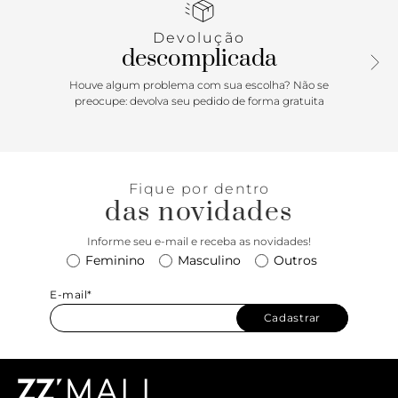
tênis tem fecho em cadarços grossos, vem com cadarço
extra na cor branca e tira com puxador no calcanhar.
Devolução
descomplicada
Houve algum problema com sua escolha? Não se
preocupe: devolva seu pedido de forma gratuita
Fique por dentro
das novidades
Informe seu e-mail e receba as novidades!
Feminino
Masculino
Outros
E-mail*
Cadastrar