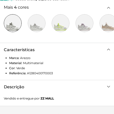
Mais
4
cores
Características
Marca:
Arezzo
Material
:
Multimaterial
Cor
:
Verde
Referência:
A1280400170003
Descrição
Tênis branco e verde militar multimaterial. O modelo de
Vendido e entregue por
ZZ MALL
amarração tem solado baixo emborrachado branco e base
verde. Traz cabedal em tecido com recortes curvos e
aplicação em camurcina na biqueira. De bico redondo, o