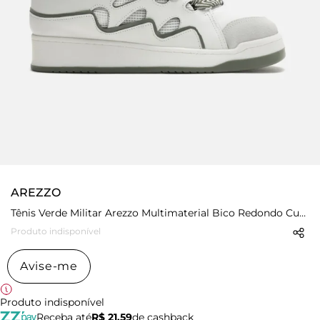
AREZZO
Tênis Verde Militar Arezzo Multimaterial Bico Redondo Curve
Produto indisponível
Avise-me
Produto indisponível
Receba até
R$ 21,59
de cashback