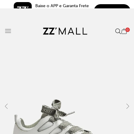
Baixe o APP e Garanta Frete 
BAIXAR
Grátis*
5.0
0