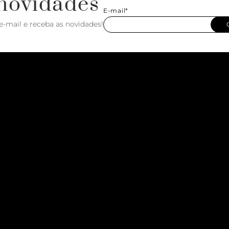
novidades
E-mail*
e-mail e receba as novidades!