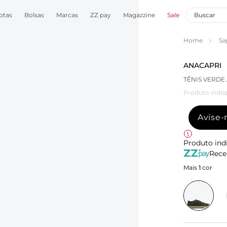
otas
Bolsas
Marcas
ZZ pay
Magazzine
Sale
Home
Sa
ANACAPRI
TÊNIS VERDE
Produto indis
Avise
Produto ind
Rece
Mais
1
cor