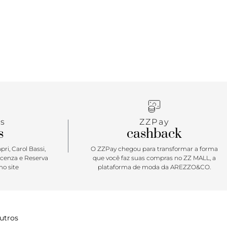
s
ZZPay
s
cashback
ri, Carol Bassi,
O ZZPay chegou para transformar a forma
icenza e Reserva
que você faz suas compras no ZZ MALL, a
o site
plataforma de moda da AREZZO&CO.
utros