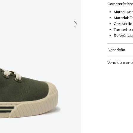
Característica
Marca:
Ana
Material
:
T
Cor
:
Verde
Tamanho d
Referência
Descrição
O tênis Alê 
Vendido e ent
brancos, bi
emborrachad
Porque Apost
vai ser sua 
estiloso ao
sneakerhead.