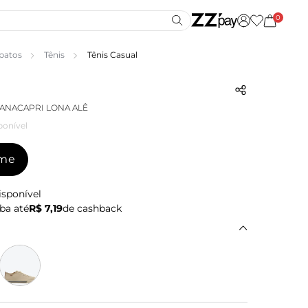
0
patos
Tênis
Tênis Casual
 ANACAPRI LONA ALÊ
ponível
-me
isponível
ba até
R$ 7,19
de cashback