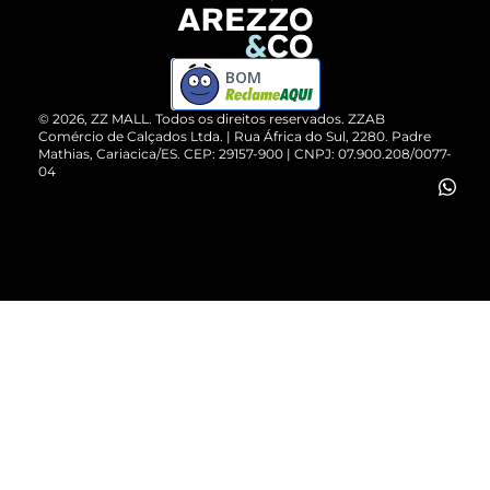
Devolução do Produto
ZZ MALL é confiável
Compre pelo WhatsApp
ZZPay
BOM
Cartão Presente
©
2026
, ZZ MALL. Todos os direitos reservados.
ZZAB
Comércio de Calçados Ltda. | Rua África do Sul, 2280. Padre
Mathias, Cariacica/ES. CEP: 29157-900 | CNPJ: 07.900.208/0077-
Vendas Corporativas
04