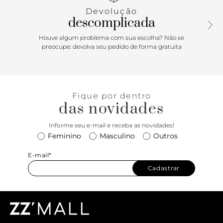
De amarração por atacadores do mesmo tom do tênis e
Devolução
design de recorte imponente na parte superior do cano.
descomplicada
Vem com fita em gorgurão de mesmo tom aplicada na
parte traseira, facilitando o calce. Com tag lateral em tecido
Houve algum problema com sua escolha? Não se
marrom, com assinatura Anacapri.
preocupe: devolva seu pedido de forma gratuita
Porque Apostar: O tênis knit é um vício das
descomplicadas. Não vai sair mais dos seus pés, ele
simplesmente combina com tudo! O nosso queridinho Alê
Fique por dentro
já é trend máxima: cheio de estilo com identidade Anacapri,
das novidades
moderninho e urbano. O tênis mais cool da temporada
floral e solar veio para protagonizar os seus looks de verão.
Informe seu e-mail e receba as novidades!
Perfeito para curtir ao máximo os dias ensolarados,
Feminino
Masculino
Outros
momentos leves e fresquinhos. Estamos prontas!
E-mail*
Cadastrar