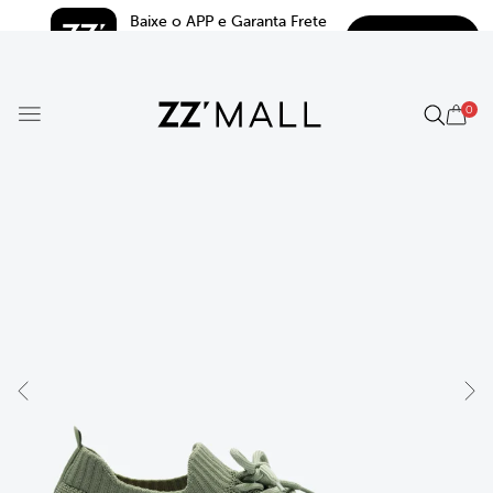
Baixe o APP e Garanta Frete 
BAIXAR
Grátis*
5.0
0