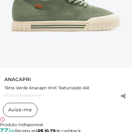
ANACAPRI
Tênis Verde Anacapri Knit Texturizado Alê
Produto indisponível
Avise-me
Produto indisponível
Receba até
R$ 10,79
de cashback