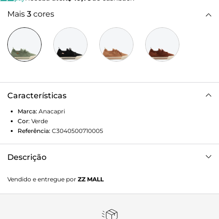
Mais
3
cores
Características
Marca:
Anacapri
Cor
:
Verde
Referência:
C3040500710005
Descrição
Tênis knit texturizado verde. O modelo Alê possui biqueira
Vendido e entregue por
ZZ MALL
emborrachada texturizada e solado baixo emborrachado
branco com detalhe em duas listras verdes na lateral. Com
corpo em knit - tecido que se ajusta como uma meia no pé
- com detalhes em perfuros e texturas por todo o cabedal.