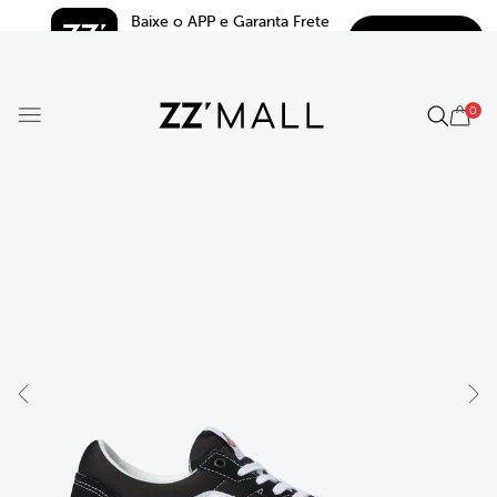
Baixe o APP e Garanta Frete 
BAIXAR
Grátis*
5.0
0