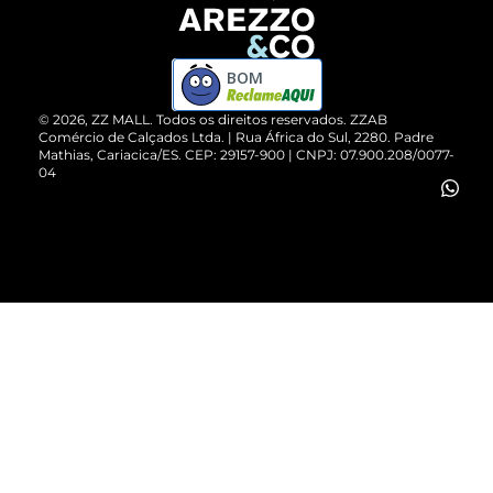
Devolução do Produto
ZZ MALL é confiável
Compre pelo WhatsApp
ZZPay
BOM
Cartão Presente
©
2026
, ZZ MALL. Todos os direitos reservados.
ZZAB
Comércio de Calçados Ltda. | Rua África do Sul, 2280. Padre
Mathias, Cariacica/ES. CEP: 29157-900 | CNPJ: 07.900.208/0077-
Vendas Corporativas
04