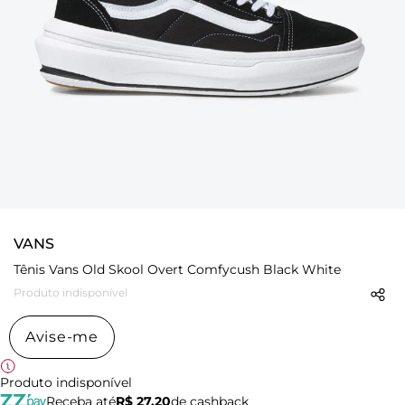
VANS
Tênis Vans Old Skool Overt Comfycush Black White
Produto indisponível
Avise-me
Produto indisponível
Receba até
R$ 27,20
de cashback