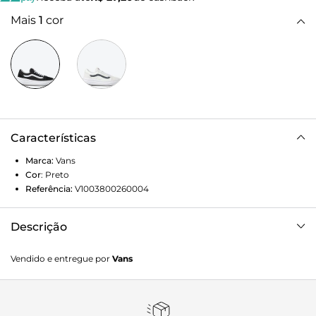
Mais
1
cor
Características
Marca:
Vans
Cor
:
Preto
Referência:
V1003800260004
Descrição
Conforto partindo dos pés Com referências de design dos
Vendido e entregue por
Vans
nossos modelos tradicionais, o Old Skool Overt CC é a
resposta a uma estética moderna com a sensação
confortável da plataforma ComfyCush da Vans. Feito para
trazer mais conforto e uma positividade descontraída, este