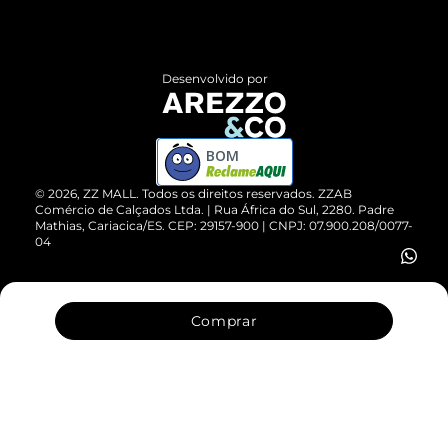
Termos de Uso
Central de Atendimento
Políticas de Privacidade
Entrega
ZZ Influ
Desenvolvido por
Devolução do Produto
ZZ MALL é confiável
Compre pelo WhatsApp
ZZPay
BOM
Cartão Presente
©
2026
, ZZ MALL. Todos os direitos reservados.
ZZAB
Comércio de Calçados Ltda. | Rua África do Sul, 2280. Padre
Mathias, Cariacica/ES. CEP: 29157-900 | CNPJ: 07.900.208/0077-
Vendas Corporativas
04
Comprar