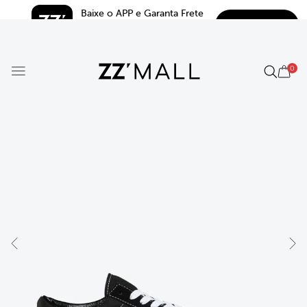
Baixe o APP e Garanta Frete 
BAIXAR
Grátis*
5.0
0