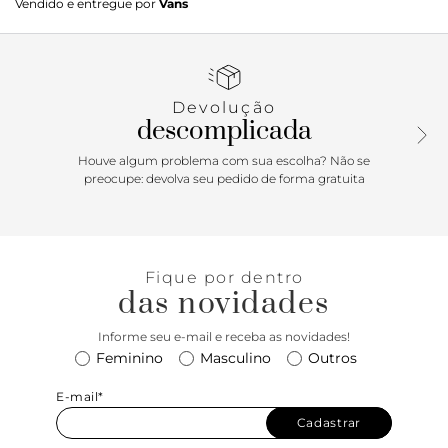
Vendido e entregue por
Vans
Vans #36 foi lançado sendo o primeiro a conter a icônica
sidestripe na lateral. O que começou como um rabisco de
Paul Van Doren, originalmente chamado de “Jazz Stripe”, se
tornou um dos ícones da marca Vans. O Classic Old Skool é
um tênis de cano baixo com cadarço que possui cabedal de
Devolução
lona têxtil e camurça resistente na cor preta, sidestripe em
descomplicada
couro branco e viras laterais de borracha na cor branca com
biqueiras reforçadas para suportar o desgaste por
Houve algum problema com sua escolha? Não se
repetição, cano acolchoado para dar suporte e flexibilidade
preocupe: devolva seu pedido de forma gratuita
e a clássica sola de borracha waffle vulcanizada da marca. •
Tênis de cano baixo com sidestripe original da Vans •
Fechamento com cadarço • Cabedais resistentes em
camurça e lona • Colarinhos acolchoados • Solado
Fique por dentro
emborrachado característico da marca em waffle
das novidades
Informe seu e-mail e receba as novidades!
Feminino
Masculino
Outros
E-mail*
Cadastrar