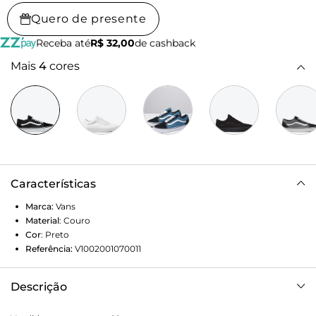
Quero de presente
Receba até
R$ 32,00
de cashback
Mais
4
cores
Características
Marca:
Vans
Material
:
Couro
Cor
:
Preto
Referência:
V1002001070011
Descrição
Em 1977, o tênis Old Skool, originalmente nomeado de