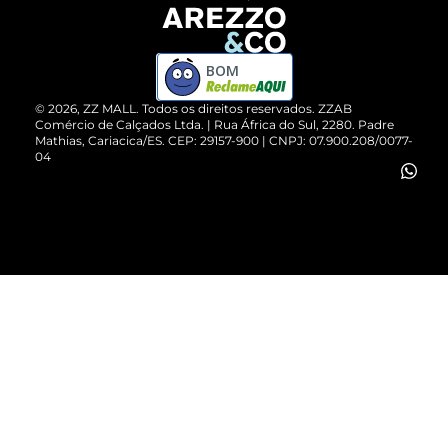
Devolução do Produto
ZZ MALL é confiável
Compre pelo WhatsApp
ZZPay
BOM
Cartão Presente
©
2026
, ZZ MALL. Todos os direitos reservados.
ZZAB
Comércio de Calçados Ltda. | Rua África do Sul, 2280. Padre
Mathias, Cariacica/ES. CEP: 29157-900 | CNPJ: 07.900.208/0077-
Vendas Corporativas
04