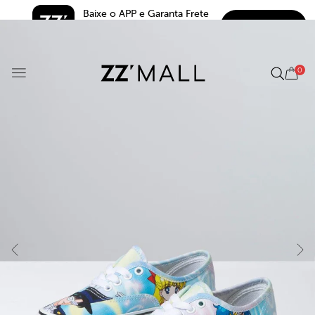
Baixe o APP e Garanta Frete 
BAIXAR
Grátis*
5.0
0