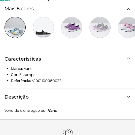
Mais
8
cores
Características
Marca:
Vans
Cor
:
Estampas
Referência:
V1001100080022
Descrição
Vans e Pretty Guardian Sailor Moon se uniram para uma
Vendido e entregue por
Vans
colaboração especial celebrando o amor e a justiça para
todos. Esta coleção de calçados e roupas convida você a se
juntar às Sailor Guardians e homenagear o popular anime.
Com obras de arte que destacam as Sailor Guardians e a