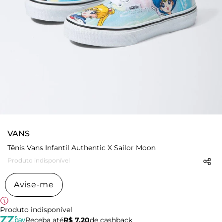
VANS
Tênis Vans Infantil Authentic X Sailor Moon
Produto indisponível
Avise-me
Produto indisponível
Receba até
R$ 7,20
de cashback