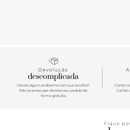
Devolução
A
descomplicada
Houve algum problema com sua escolha?
Conte co
Não se preocupe: devolva seu pedido de
Cartão d
forma gratuita
Fique po