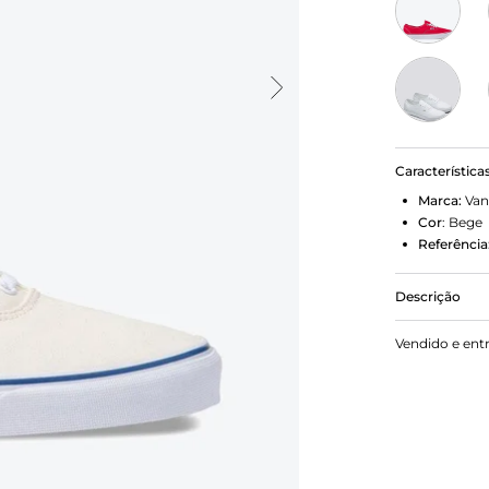
Característica
Marca:
Van
Cor
:
Bege
Referência
Descrição
Nascido em A
Vendido e ent
tradicional
Vans #44 De
imediato e i
Construído 
clássico ma
resistente n
ilhós de met