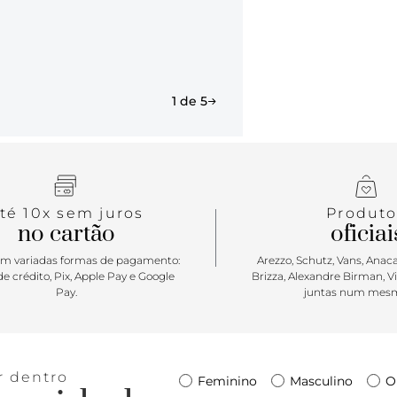
marca em waf
Fechamento 
de metal • 
waffle
1 de 5
té 10x sem juros
Produto
no cartão
oficiai
m variadas formas de pagamento:
Arezzo, Schutz, Vans, Anacap
e crédito, Pix, Apple Pay e Google
Brizza, Alexandre Birman, V
Pay.
juntas num mesm
r dentro
Feminino
Masculino
O