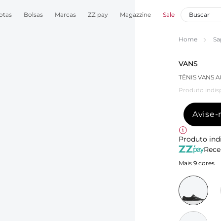
otas
Bolsas
Marcas
ZZ pay
Magazzine
Sale
Home
Sa
VANS
TÊNIS VANS 
Produto indis
Avise
Produto ind
Rece
Mais
9
cores