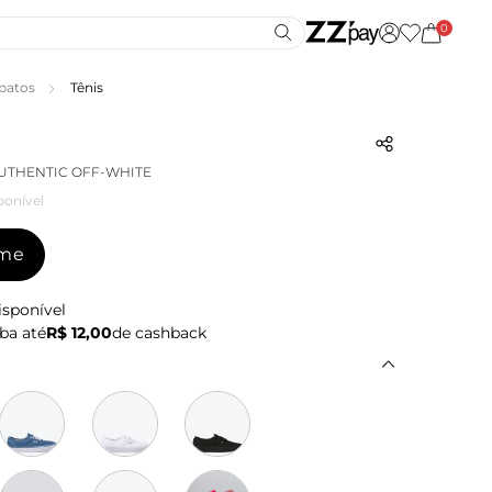
0
patos
Tênis
AUTHENTIC OFF-WHITE
ponível
-me
isponível
ba até
R$ 12,00
de cashback