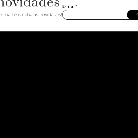
novidades
E-mail*
e-mail e receba as novidades!