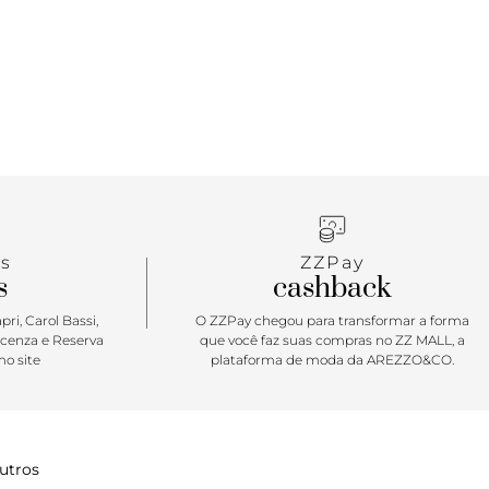
fle. • Tênis de cano baixo original da Vans •
com cadarço • Cabedais resistentes em lona • Ilhós
Solado emborrachado característico da marca em
s
ZZPay
s
cashback
ri, Carol Bassi,
O ZZPay chegou para transformar a forma
icenza e Reserva
que você faz suas compras no ZZ MALL, a
o site
plataforma de moda da AREZZO&CO.
utros