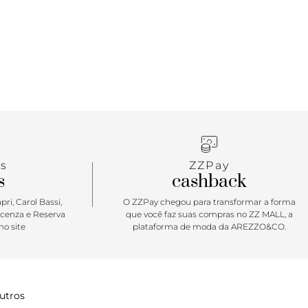
Terminados com atacadores grandes e logotipo
ngua e no calcanhar, o Tênis Upland White Black irá
ar do passado diretamente para o seu futuro.
s
ZZPay
s
cashback
ri, Carol Bassi,
O ZZPay chegou para transformar a forma
icenza e Reserva
que você faz suas compras no ZZ MALL, a
o site
plataforma de moda da AREZZO&CO.
utros