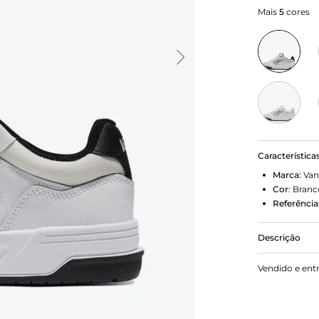
Mais
5
cores
Característica
Marca:
Van
Cor
:
Branc
Referência
Descrição
Projetado e
Vendido e ent
um tênis dos
hoje. O nov
suporte sob 
e o logotip