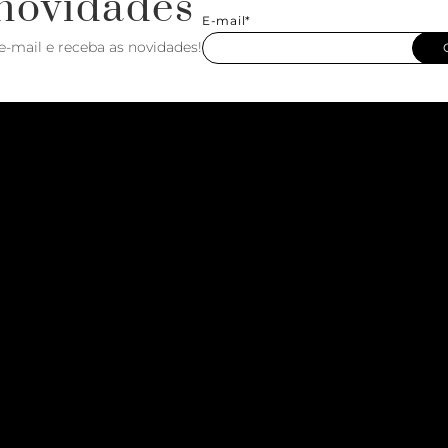
novidades
E-mail*
e-mail e receba as novidades!