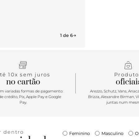
e moderno. 
ousado na lí
te transport
1 de 6
té 10x sem juros
Produto
no cartão
oficiai
m variadas formas de pagamento:
Arezzo, Schutz, Vans, Anacap
e crédito, Pix, Apple Pay e Google
Brizza, Alexandre Birman, V
Pay.
juntas num mesm
r dentro
Feminino
Masculino
O