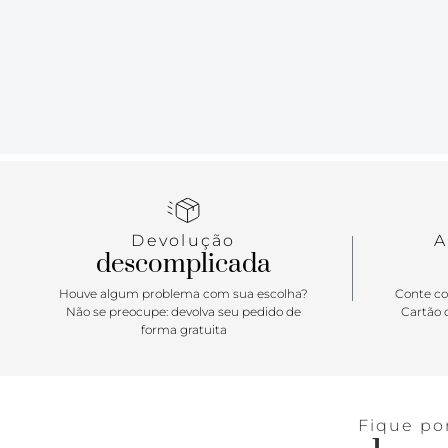
Devolução
A
descomplicada
Houve algum problema com sua escolha?
Conte co
Não se preocupe: devolva seu pedido de
Cartão d
forma gratuita
Fique po