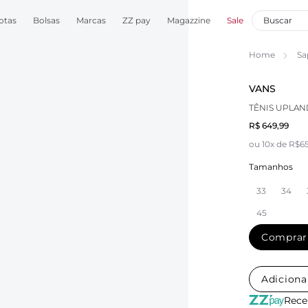
otas
Bolsas
Marcas
ZZ pay
Magazzine
Sale
Home
Sa
VANS
TÊNIS UPLAN
R$ 649,99
ou 10x de R$6
Tamanhos
33
34
45
Comprar
Adiciona
Rece