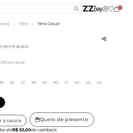
0
patos
Tênis
Tênis Casual
D WHITE BLACK
5,00 sem juros
35
36
37
38
39
40
41
42
43
44
Quero de presente
r à sacola
ba até
R$ 52,00
de cashback