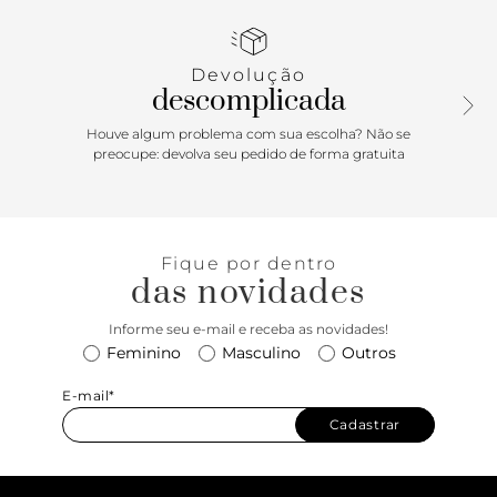
acabamento em couro com sobreposições em camurça e
construção cold cement, entregando conforto e leveza.
Sola de borracha com padrão de tração amplia a aderência,
Devolução
enquanto o bico redondo, a sidestripe discreta e o
descomplicada
acolchoamento no tornozelo oferecem suporte e
flexibilidade.
Houve algum problema com sua escolha? Não se
preocupe: devolva seu pedido de forma gratuita
Fique por dentro
das novidades
Informe seu e-mail e receba as novidades!
Feminino
Masculino
Outros
E-mail*
Cadastrar