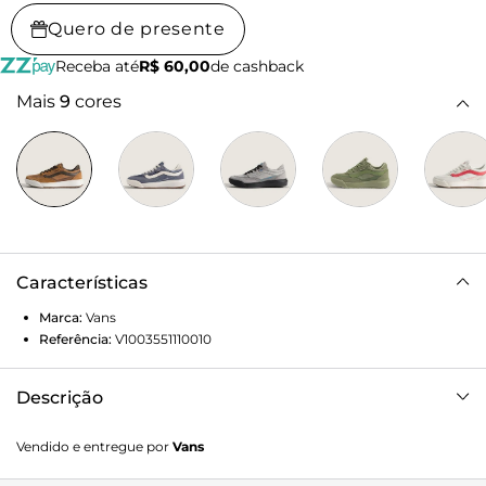
Quero de presente
Receba até
R$ 60,00
de cashback
Mais
9
cores
Características
Marca:
Vans
Referência:
V1003551110010
Descrição
A família UltraRange nasceu como resposta da VANS à
Vendido e entregue por
Vans
necessidade de um tênis versátil para longas jornadas. O
modelo Tênis Ultrarange Se 20 Chipmunk combina