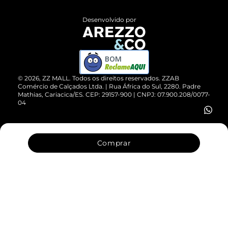
Políticas de Privacidade
Entrega
ZZ Influ
Desenvolvido por
Devolução do Produto
ZZ MALL é confiável
Compre pelo WhatsApp
ZZPay
BOM
Cartão Presente
©
2026
, ZZ MALL. Todos os direitos reservados.
ZZAB
Comércio de Calçados Ltda. | Rua África do Sul, 2280. Padre
Mathias, Cariacica/ES. CEP: 29157-900 | CNPJ: 07.900.208/0077-
Vendas Corporativas
04
Comprar