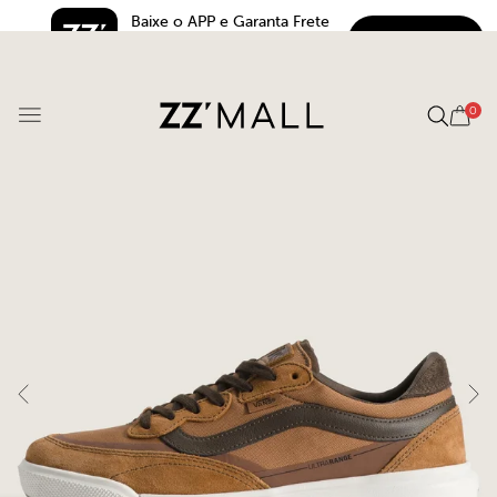
Baixe o APP e Garanta Frete 
BAIXAR
Grátis*
5.0
0