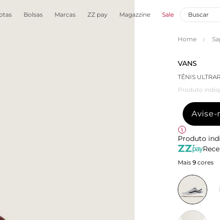
otas
Bolsas
Marcas
ZZ pay
Magazzine
Sale
Home
Sa
VANS
TÊNIS ULTRA
Produto indis
Avise
Produto ind
Rece
Mais
9
cores