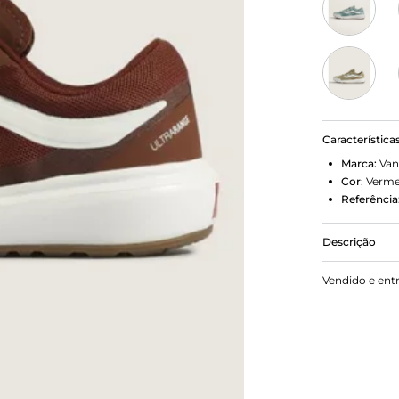
Característica
Marca:
Van
Cor
:
Verme
Referência
Descrição
Sempre em M
Vendido e ent
versatilidad
atender às n
UltraRange 
versáteis da
estilo. E a
Ultrarange 
para quem 