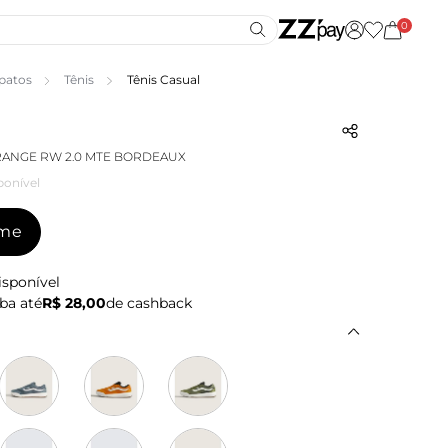
0
patos
Tênis
Tênis Casual
RANGE RW 2.0 MTE BORDEAUX
ponível
-me
isponível
ba até
R$ 28,00
de cashback