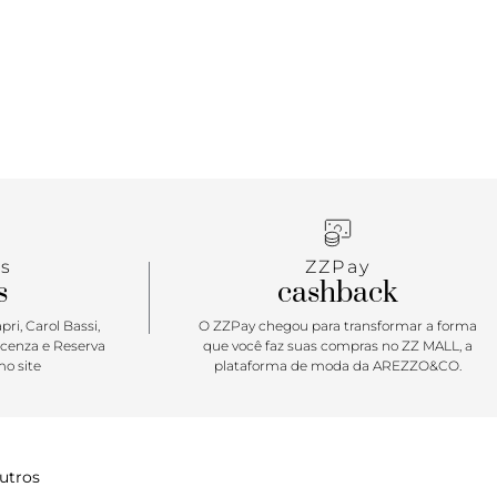
 suporte aprimorado e ajuste mais amplo.
s
ZZPay
s
cashback
ri, Carol Bassi,
O ZZPay chegou para transformar a forma
icenza e Reserva
que você faz suas compras no ZZ MALL, a
o site
plataforma de moda da AREZZO&CO.
utros