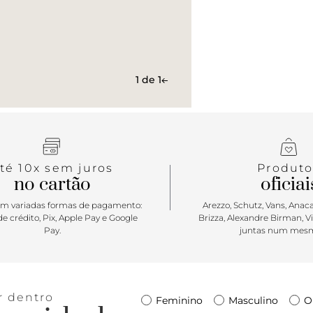
atualizado,
1 de 1
té 10x sem juros
Produto
no cartão
oficiai
m variadas formas de pagamento:
Arezzo, Schutz, Vans, Anacap
e crédito, Pix, Apple Pay e Google
Brizza, Alexandre Birman, V
Pay.
juntas num mesm
r dentro
Feminino
Masculino
O