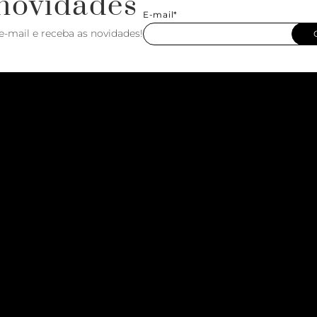
novidades
E-mail*
e-mail e receba as novidades!