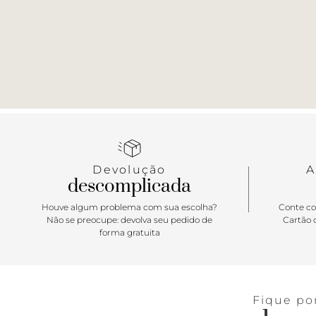
Devolução
A
descomplicada
Houve algum problema com sua escolha?
Conte co
Não se preocupe: devolva seu pedido de
Cartão d
forma gratuita
Fique po